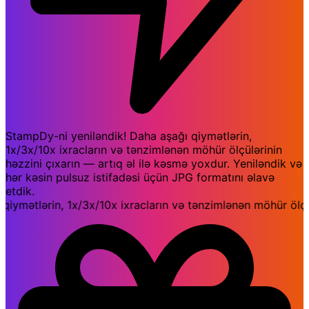
StampDy-ni yeniləndik! Daha aşağı qiymətlərin,
1x/3x/10x ixracların və tənzimlənən möhür ölçülərinin
həzzini çıxarın — artıq əl ilə kəsmə yoxdur. Yeniləndik və
hər kəsin pulsuz istifadəsi üçün JPG formatını əlavə
etdik.
mətlərin, 1x/3x/10x ixracların və tənzimlənən möhür ölçülər