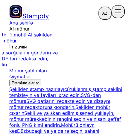
AZ
Stampdy
Ana səhifə
AI möhür
ətn → möhür
AI şəkildən
 → möhür
İmza
YENİ
a sorğularını göndərin və
PDF-ləri redaktə edin,
edin
Möhür şablonları
Qiymətlər
Premium alətlər
Şəkildən ştamp hazırlayıcı
Yüklənmiş ştamp şəklini
təmizləyin və faylları ixrac edin.
SVG-dən
möhürə
SVG qatlarını redaktə edin və dizaynı
möhür redaktoruna göndərin.
Şəkildən möhür
çıxarın
Şəkil və ya skan edilmiş sənəd yükləyin,
möhür mürəkkəbinin rəngini seçin və nişanı şəffaf
fonlu PNG kimi endirin.
Möhürü onlayn
kəs
Düzbucaqlı və ya dairə seçin, sahəni