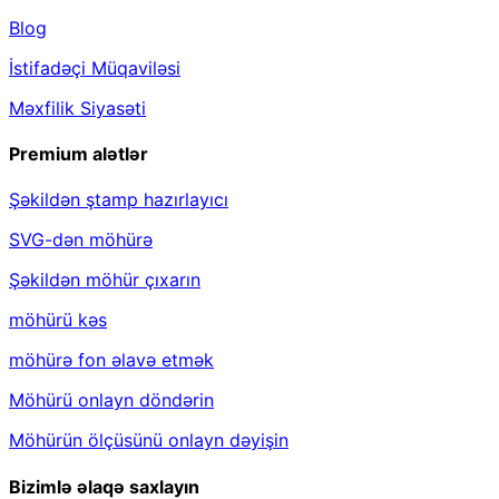
Blog
İstifadəçi Müqaviləsi
Məxfilik Siyasəti
Premium alətlər
Şəkildən ştamp hazırlayıcı
SVG-dən möhürə
Şəkildən möhür çıxarın
möhürü kəs
möhürə fon əlavə etmək
Möhürü onlayn döndərin
Möhürün ölçüsünü onlayn dəyişin
Bizimlə əlaqə saxlayın