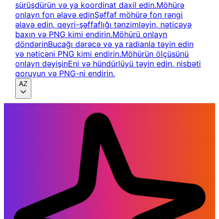
sürüşdürün və ya koordinat daxil edin.
Möhürə
onlayn fon əlavə edin
Şəffaf möhürə fon rəngi
əlavə edin, qeyri-şəffaflığı tənzimləyin, nəticəyə
baxın və PNG kimi endirin.
Möhürü onlayn
döndərin
Bucağı dərəcə və ya radianla təyin edin
və nəticəni PNG kimi endirin.
Möhürün ölçüsünü
onlayn dəyişin
Eni və hündürlüyü təyin edin, nisbəti
qoruyun və PNG-ni endirin.
AZ