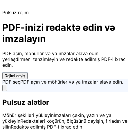
Pulsuz rejim
PDF-inizi redaktə edin və
imzalayın
PDF açın, möhürlər və ya imzalar əlavə edin,
yerləşdirməni tənzimləyin və redaktə edilmiş PDF-i ixrac
edin.
Rejimi dəyiş
PDF seç
PDF açın və möhürlər və ya imzalar əlavə edin.
Pulsuz alətlər
Möhür şəkilləri yükləyin
İmzaları çəkin, yazın və ya
yükləyin
Redaktələri köçürün, ölçüsünü dəyişin, fırladın və
silin
Redaktə edilmiş PDF-i ixrac edin