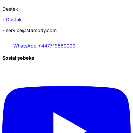
Dəstək
- Dəstək
- service@stampdy.com
WhatsApp +447719569000
Sosial şəbəkə