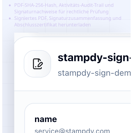
PDF-SHA-256-Hash, Aktivitäts-Audit-Trail und
Signaturnachweise für rechtliche Prüfung
Signiertes PDF, Signaturzusammenfassung und
Abschlusszertifikat herunterladen