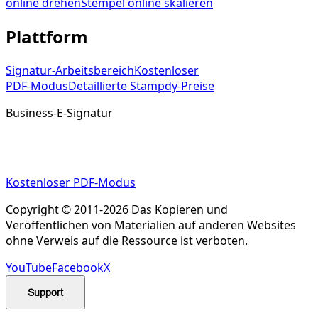
online drehen
Stempel online skalieren
Plattform
Signatur‑Arbeitsbereich
Kostenloser
PDF‑Modus
Detaillierte Stampdy‑Preise
Business‑E‑Signatur
PDF vorbereiten, Anfrage senden und das signierte
Ergebnis an einem Ort behalten.
Kostenloser PDF‑Modus
Copyright © 2011-2026 Das Kopieren und
Veröffentlichen von Materialien auf anderen Websites
ohne Verweis auf die Ressource ist verboten.
YouTube
Facebook
X
Support