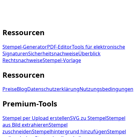
Stempel‑Generator.
service@stampdy.com
Ressourcen
Stempel-Generator
PDF-Editor
Tools für elektronische
Signaturen
Sicherheitsnachweise
Überblick
Rechtsnachweise
Stempel-Vorlage
Ressourcen
Preise
Blog
Datenschutzerklärung
Nutzungsbedingungen
Premium-Tools
Stempel per Upload erstellen
SVG zu Stempel
Stempel
aus Bild extrahieren
Stempel
zuschneiden
Stempelhintergrund hinzufügen
Stempel