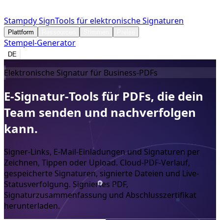
Stampdy Sign
Tools für elektronische Signaturen
Plattform
Ressourcen
Stimmen
Preise
Stempel-Generator
DE
Elektronische Signatur für Business‑PDFs
E‑Signatur‑Tools
für
PDFs,
die
dein
Team
senden
und
nachverfolgen
kann.
Signer-Links, E-Mail-Einladungen und Signaturen per
Zeichnen, Tippen oder Upload. Cloud-PDF-Verlauf,
gespeicherte Signaturen, signierte Dateien und Live-
Statusverfolgung. Signiertes PDF,
Signaturzusammenfassung und Abschlusszertifikat
herunterladen.