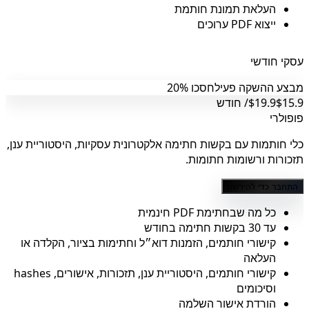
העלאת תמונת חותמת
ייצוא PDF ערוכים
עסקי חודשי
מבצע ההשקה פעיל
חסכו 20%
$15.9
$19.9
/ חודש
פופולרי
כלי חותמות עם בקשות חתימה אלקטרונית עסקיות, היסטוריית ענן,
תזכורות ורשומות חתומות.
התחבר כדי להירשם
כל מה שבחתימת PDF חינמית
עד 30 בקשות חתימה בחודש
קישורי חותמים, הזמנות דוא״ל וחתימות בציור, הקלדה או
העלאה
קישורי חותמים, היסטוריית ענן, תזכורות, אישורים, hashes
וסיכומים
הורדת אישור השלמה