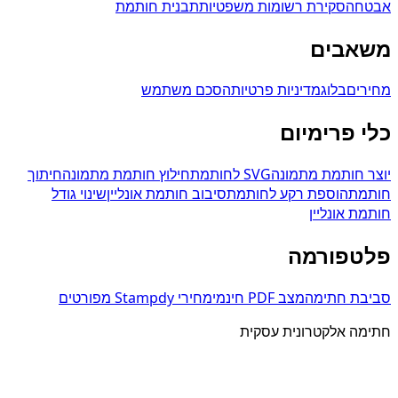
אבטחה
סקירת רשומות משפטיות
תבנית חותמת
משאבים
מחירים
בלוג
מדיניות פרטיות
הסכם משתמש
כלי פרימיום
יוצר חותמת מתמונה
SVG לחותמת
חילוץ חותמת מתמונה
חיתוך
חותמת
הוספת רקע לחותמת
סיבוב חותמת אונליין
שינוי גודל
חותמת אונליין
פלטפורמה
סביבת חתימה
מצב PDF חינמי
מחירי Stampdy מפורטים
חתימה אלקטרונית עסקית
הכן את ה-PDF, שלח את הבקשה ושמור את התוצאה החתומה
במקום אחד.