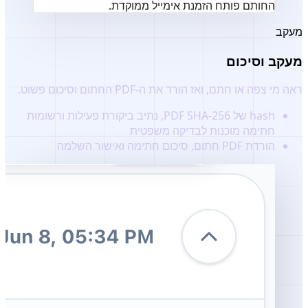
החותם פותח הזמנת אימייל ממוקדת.
מעקב
מעקב וסיכום
ראה מי צפה או חתם, ואז הורד את ה-PDF החתום וסיכום פשוט.
hash של PDF SHA-256, נתיב ביקורת פעילות ורשומות
חתימה מוכנות לבדיקה משפטית
הורדת PDF חתום, סיכום חתימה ואישור השלמה