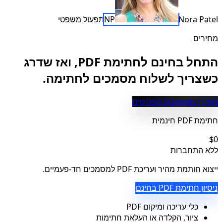
Nora Patel
NP
תפעול משפטי
מחירים
התחל בחינם לחתימת PDF, ואז שדרג
כשצריך לשלוח מסמכים לחתימה.
מחירי Stampdy מפורטים
חתימת PDF חינמית
$0
ללא התחברות
ייצוא חותמת מהיר ועריכת PDF למסמכים חד-פעמיים.
ניסיון חתימת PDF בחינם
כלי עריכה ומיקום PDF
ציור, הקלדה או העלאת חתימות