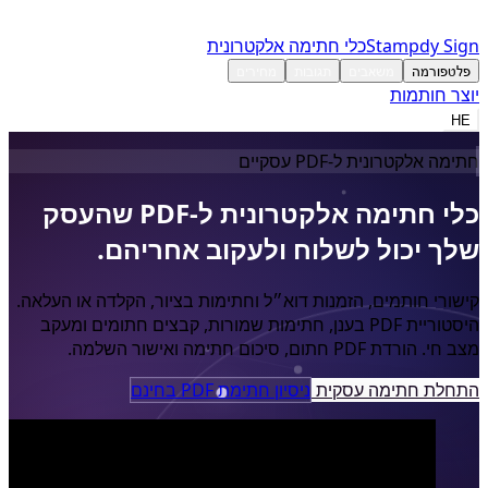
Stampdy Sign
כלי חתימה אלקטרונית
פלטפורמה
משאבים
תגובות
מחירים
יוצר חותמות
HE
חתימה אלקטרונית ל-PDF עסקיים
כלי
חתימה
אלקטרונית
ל-PDF
שהעסק
שלך
יכול
לשלוח
ולעקוב
אחריהם.
קישורי חותמים, הזמנות דוא״ל וחתימות בציור, הקלדה או העלאה.
היסטוריית PDF בענן, חתימות שמורות, קבצים חתומים ומעקב
מצב חי. הורדת PDF חתום, סיכום חתימה ואישור השלמה.
התחלת חתימה עסקית
ניסיון חתימת PDF בחינם