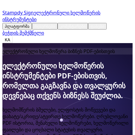
Stampdy Sign
ელექტრონული ხელმოწერის
ინსტრუმენტები
პლატფორმა
რესურსები
კომენტარები
ფასები
ბეჭდის შემქმნელი
KA
ელექტრონული ხელმოწერა ბიზნეს PDF-ებისთვის
ელექტრონული
ხელმოწერის
ინსტრუმენტები
PDF-ებისთვის,
რომელთა
გაგზავნა
და
თვალყურის
დევნებაც
თქვენს
ბიზნესს
შეუძლია.
ხელმომწერის ბმულები, ელფოსტის მოწვევები და
დახატე/აკრიფე/ატვირთე ხელმოწერები. ღრუბლოვანი
PDF ისტორია, შენახული ხელმოწერები, ხელმოწერილი
ფაილები და ცოცხალი სტატუსის თვალყური.