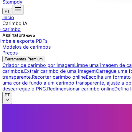
Stampdy
PT
Início
Carimbo IA
→ carimbo
Assinatura
NOVO
arimbe e exporte PDFs
Modelos de carimbos
Preços
Ferramentas Premium
Criador de carimbo por imagem
Limpe uma imagem de car
carimbos.
Extrair carimbo de uma imagem
Carregue uma fo
transparente.
Recortar carimbo online
Escolha um formato 
uma cor de fundo a um carimbo transparente, ajuste a op
descarregue o PNG.
Redimensionar carimbo online
Defina 
PT