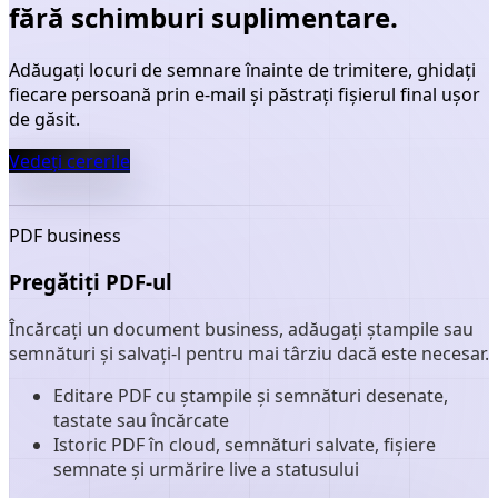
fără schimburi suplimentare.
Adăugați locuri de semnare înainte de trimitere, ghidați
fiecare persoană prin e-mail și păstrați fișierul final ușor
de găsit.
Vedeți cererile
PDF business
Pregătiți PDF-ul
Încărcați un document business, adăugați ștampile sau
semnături și salvați-l pentru mai târziu dacă este necesar.
Editare PDF cu ștampile și semnături desenate,
tastate sau încărcate
Istoric PDF în cloud, semnături salvate, fișiere
semnate și urmărire live a statusului