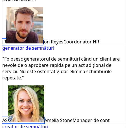
JR
Jon Reyes
Coordonator HR
generator de semnături
"Folosesc generatorul de semnături când un client are
nevoie de o aprobare rapidă pe un act adițional de
servicii. Nu este ostentativ, dar elimină schimburile
repetate."
AS
Amelia Stone
Manager de cont
creator de semnături