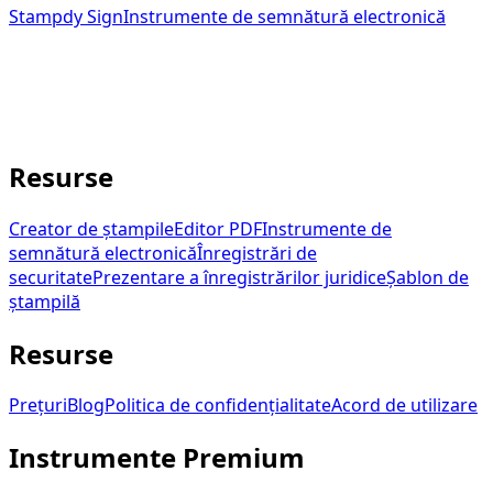
Stampdy Sign
Instrumente de semnătură electronică
Instrumente de semnătură electronică conectate la
creatorul de ștampile Stampdy.
service@stampdy.com
Resurse
Creator de ștampile
Editor PDF
Instrumente de
semnătură electronică
Înregistrări de
securitate
Prezentare a înregistrărilor juridice
Șablon de
ștampilă
Resurse
Prețuri
Blog
Politica de confidențialitate
Acord de utilizare
Instrumente Premium