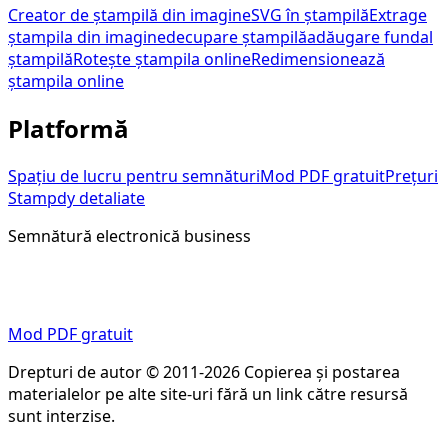
Creator de ștampilă din imagine
SVG în ștampilă
Extrage
ștampila din imagine
decupare ștampilă
adăugare fundal
ștampilă
Rotește ștampila online
Redimensionează
ștampila online
Platformă
Spațiu de lucru pentru semnături
Mod PDF gratuit
Prețuri
Stampdy detaliate
Semnătură electronică business
Pregătiți PDF-ul, trimiteți cererea și păstrați rezultatul
semnat într-un singur loc.
Mod PDF gratuit
Drepturi de autor © 2011-2026 Copierea și postarea
materialelor pe alte site-uri fără un link către resursă
sunt interzise.