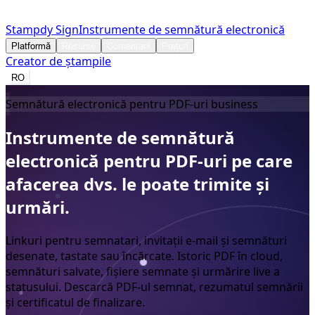
Stampdy Sign
Instrumente de semnătură electronică
Platformă
Resurse
Comentarii
Prețuri
Creator de ștampile
RO
Semnătură electronică pentru PDF-uri business
Instrumente
de
semnătură
electronică
pentru
PDF-uri
pe
care
afacerea
dvs.
le
poate
trimite
și
urmări.
Linkuri pentru semnatari, invitații e-mail și semnături
desenate, tastate sau încărcate. Istoric PDF în cloud,
semnături salvate, fișiere semnate și urmărire live a
statusului. Descarcă PDF-ul semnat, rezumatul semnării
și certificatul de finalizare.