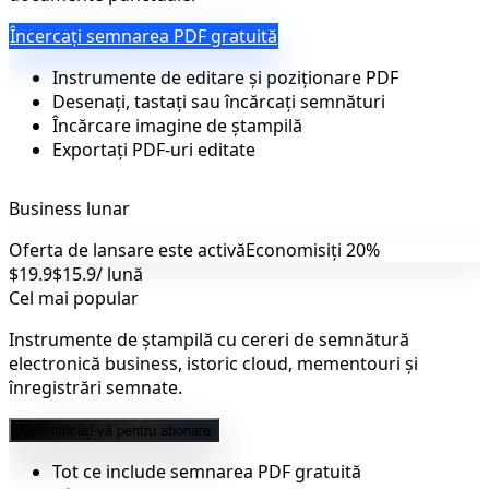
Încercați semnarea PDF gratuită
Instrumente de editare și poziționare PDF
Desenați, tastați sau încărcați semnături
Încărcare imagine de ștampilă
Exportați PDF-uri editate
Business lunar
Oferta de lansare este activă
Economisiți 20%
$19.9
$15.9
/ lună
Cel mai popular
Instrumente de ștampilă cu cereri de semnătură
electronică business, istoric cloud, mementouri și
înregistrări semnate.
Autentificați-vă pentru abonare
Tot ce include semnarea PDF gratuită