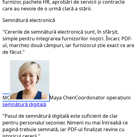
furnizor, pachete HR, aprobări de servicii și contracte
care au nevoie de o urmă clară a stării.
Semnătură electronică
"Cererile de semnătură electronică sunt, în sfârșit,
simple pentru integrarea furnizorilor noștri. Încarc PDF-
ul, marchez două câmpuri, iar furnizorul știe exact ce are
de făcut."
MC
Maya Chen
Coordonator operațiuni
semnătură digitală
"Pasul de semnătură digitală este suficient de clar
pentru personalul sezonier. Nimeni nu mai întreabă ce
pagină trebuie semnată, iar PDF-ul finalizat revine cu
istoricul cererii."