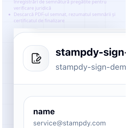
înregistrări de semnătură pregătite pentru
verificare juridică
Descarcă PDF-ul semnat, rezumatul semnării și
certificatul de finalizare