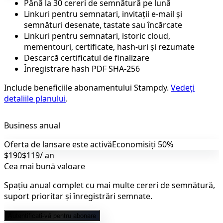
Până la 30 cereri de semnătură pe lună
Linkuri pentru semnatari, invitații e-mail și
semnături desenate, tastate sau încărcate
Linkuri pentru semnatari, istoric cloud,
mementouri, certificate, hash-uri și rezumate
Descarcă certificatul de finalizare
Înregistrare hash PDF SHA-256
Include beneficiile abonamentului Stampdy.
Vedeți
detaliile planului
.
Business anual
Oferta de lansare este activă
Economisiți 50%
$190
$119
/ an
Cea mai bună valoare
Spațiu anual complet cu mai multe cereri de semnătură,
suport prioritar și înregistrări semnate.
Autentificați-vă pentru abonare