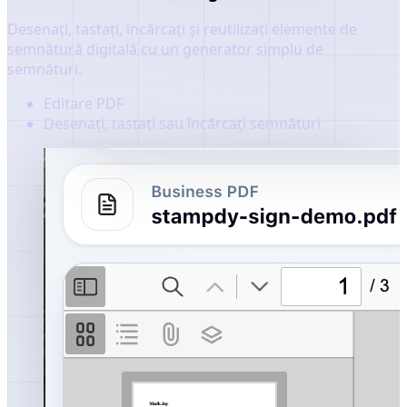
Desenați, tastați, încărcați și reutilizați elemente de
semnătură digitală cu un generator simplu de
semnături.
Editare PDF
Desenați, tastați sau încărcați semnături