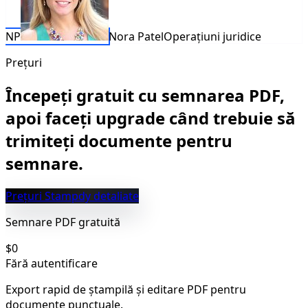
NP
Nora Patel
Operațiuni juridice
Prețuri
Începeți gratuit cu semnarea PDF,
apoi faceți upgrade când trebuie să
trimiteți documente pentru
semnare.
Prețuri Stampdy detaliate
Semnare PDF gratuită
$0
Fără autentificare
Export rapid de ștampilă și editare PDF pentru
documente punctuale.