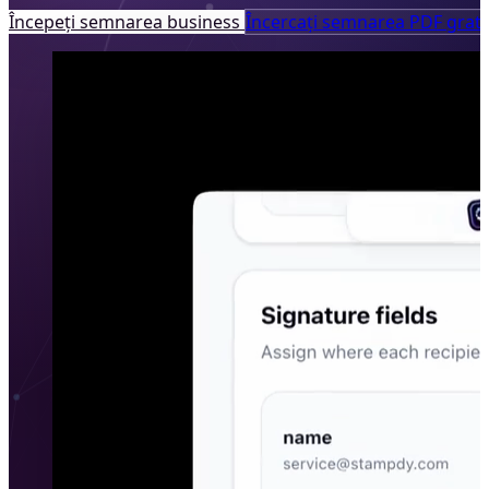
Începeți semnarea business
Încercați semnarea PDF gratu