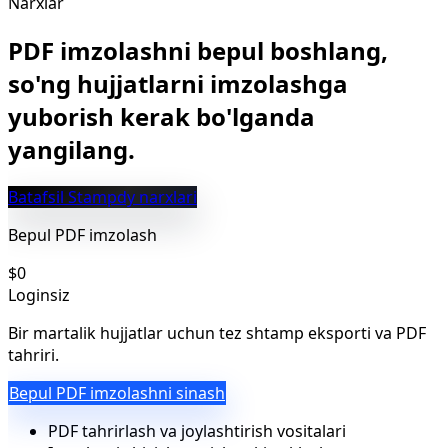
Narxlar
PDF imzolashni bepul boshlang,
so'ng hujjatlarni imzolashga
yuborish kerak bo'lganda
yangilang.
Batafsil Stampdy narxlari
Bepul PDF imzolash
$0
Loginsiz
Bir martalik hujjatlar uchun tez shtamp eksporti va PDF
tahriri.
Bepul PDF imzolashni sinash
PDF tahrirlash va joylashtirish vositalari