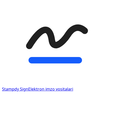
Stampdy Sign
Elektron imzo vositalari
Stampdy shtamp yaratuvchisiga ulangan elektron imzo
vositalari.