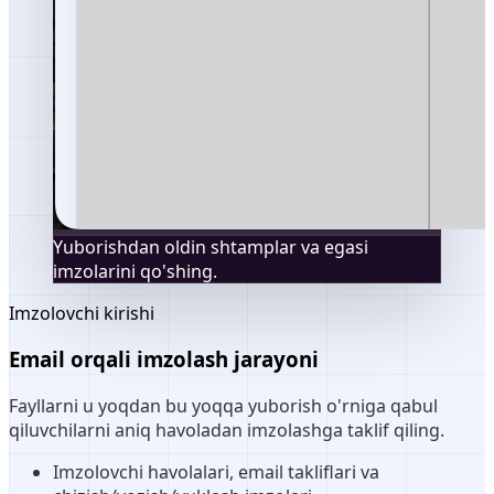
Yuborishdan oldin shtamplar va egasi
imzolarini qo'shing.
Imzolovchi kirishi
Email orqali imzolash jarayoni
Fayllarni u yoqdan bu yoqqa yuborish o'rniga qabul
qiluvchilarni aniq havoladan imzolashga taklif qiling.
Imzolovchi havolalari, email takliflari va