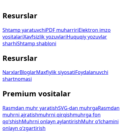
service@stampdy.com
Resurslar
Shtamp yaratuvchi
PDF muharriri
Elektron imzo
vositalari
Xavfsizlik yozuvlari
Huquqiy yozuvlar
sharhi
Shtamp shabloni
Resurslar
Narxlar
Bloglar
Maxfiylik siyosati
Foydalanuvchi
shartnomasi
Premium vositalar
Rasmdan muhr yaratish
SVG-dan muhrga
Rasmdan
muhrni ajratish
muhrni qirqish
muhrga fon
qo‘shish
Muhrni onlayn aylantirish
Muhr o‘lchamini
onlayn o‘zgartirish