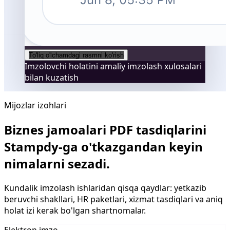
To'liq o'lchamdagi rasmni ko'rish
Imzolovchi holatini amaliy imzolash xulosalari
bilan kuzatish
Mijozlar izohlari
Biznes jamoalari PDF tasdiqlarini
Stampdy-ga o'tkazgandan keyin
nimalarni sezadi.
Kundalik imzolash ishlaridan qisqa qaydlar: yetkazib
beruvchi shakllari, HR paketlari, xizmat tasdiqlari va aniq
holat izi kerak bo'lgan shartnomalar.