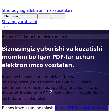
Stampdy Sign
Elektron imzo vositalari
Platforma
Resurslar
Izohlar
Narxlar
Shtamp yaratuvchi
UZ
Biznes PDF-lar uchun elektron imzo
Biznesingiz
yuborishi
va
kuzatishi
mumkin
bo'lgan
PDF-lar
uchun
elektron
imzo
vositalari.
Imzolovchi havolalari, email takliflari va
chizish/yozish/yuklash imzolari. Bulut PDF tarixi,
saqlangan imzolar, imzolangan fayllar va jonli status
kuzatuvi. Imzolangan PDF, imzo xulosasi va yakunlash
sertifikatini yuklab olish.
Biznes imzolashni boshlash
Bepul PDF imzolashni sinash