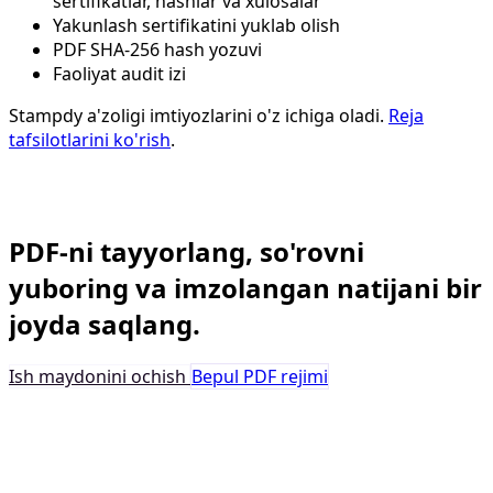
sertifikatlar, hashlar va xulosalar
Yakunlash sertifikatini yuklab olish
PDF SHA-256 hash yozuvi
Faoliyat audit izi
Stampdy a'zoligi imtiyozlarini o'z ichiga oladi.
Reja
tafsilotlarini ko'rish
.
Biznes elektron imzo
PDF-ni tayyorlang, so'rovni
yuboring va imzolangan natijani bir
joyda saqlang.
Ish maydonini ochish
Bepul PDF rejimi