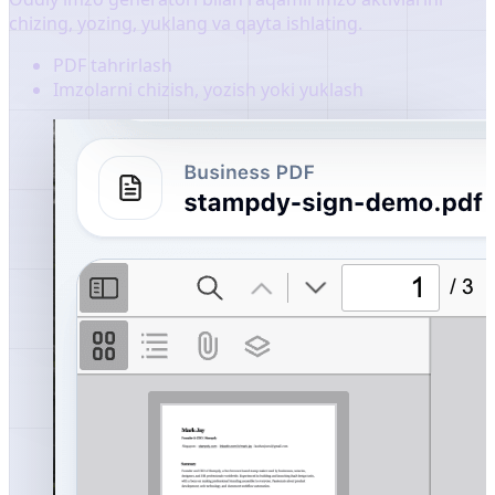
chizing, yozing, yuklang va qayta ishlating.
PDF tahrirlash
Imzolarni chizish, yozish yoki yuklash