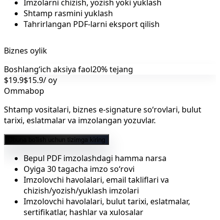
Imzolarni chizish, yozish yoki yuklash
Shtamp rasmini yuklash
Tahrirlangan PDF-larni eksport qilish
Biznes oylik
Boshlangʻich aksiya faol
20% tejang
$19.9
$15.9
/ oy
Ommabop
Shtamp vositalari, biznes e-signature so‘rovlari, bulut
tarixi, eslatmalar va imzolangan yozuvlar.
Obuna bo'lish uchun tizimga kiring
Bepul PDF imzolashdagi hamma narsa
Oyiga 30 tagacha imzo so‘rovi
Imzolovchi havolalari, email takliflari va
chizish/yozish/yuklash imzolari
Imzolovchi havolalari, bulut tarixi, eslatmalar,
sertifikatlar, hashlar va xulosalar