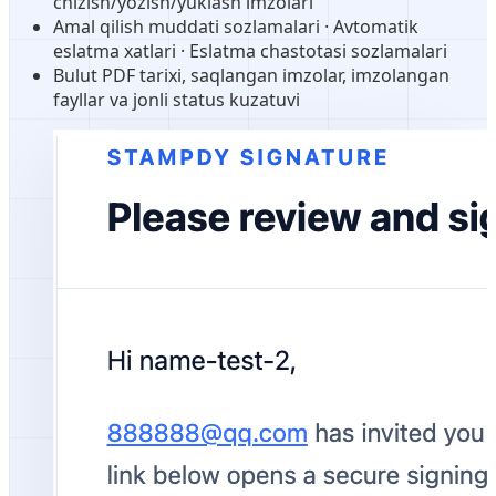
chizish/yozish/yuklash imzolari
Amal qilish muddati sozlamalari · Avtomatik
eslatma xatlari · Eslatma chastotasi sozlamalari
Bulut PDF tarixi, saqlangan imzolar, imzolangan
fayllar va jonli status kuzatuvi