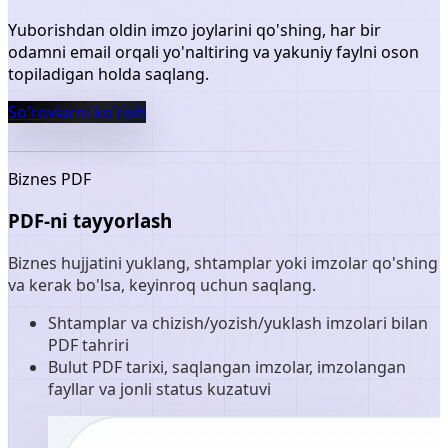
Yuborishdan oldin imzo joylarini qo'shing, har bir
odamni email orqali yo'naltiring va yakuniy faylni oson
topiladigan holda saqlang.
So'rovlarni ko'rish
Biznes PDF
PDF-ni tayyorlash
Biznes hujjatini yuklang, shtamplar yoki imzolar qo'shing
va kerak bo'lsa, keyinroq uchun saqlang.
Shtamplar va chizish/yozish/yuklash imzolari bilan
PDF tahriri
Bulut PDF tarixi, saqlangan imzolar, imzolangan
fayllar va jonli status kuzatuvi