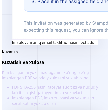
Imzolovchi aniq email taklifnomasini ochadi.
Kuzatish
Kuzatish va xulosa
Kim ko'rganini yoki imzolaganini ko'ring, so'ng
imzolangan PDF va oddiy xulosani yuklab oling.
PDF SHA-256 hash, faoliyat audit izi va huquqiy
ko‘rib chiqishga tayyor imzo yozuvlari
Imzolangan PDF, imzo xulosasi va yakunlash
sertifikatini yuklab olish