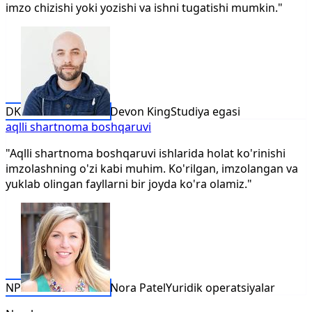
imzo chizishi yoki yozishi va ishni tugatishi mumkin."
DK
Devon King
Studiya egasi
aqlli shartnoma boshqaruvi
"Aqlli shartnoma boshqaruvi ishlarida holat ko'rinishi
imzolashning o'zi kabi muhim. Ko'rilgan, imzolangan va
yuklab olingan fayllarni bir joyda ko'ra olamiz."
NP
Nora Patel
Yuridik operatsiyalar