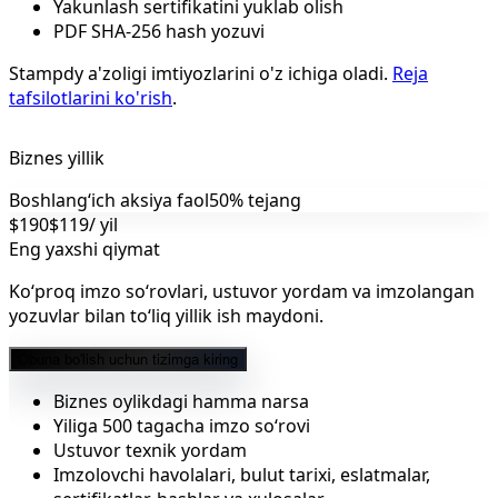
Yakunlash sertifikatini yuklab olish
PDF SHA-256 hash yozuvi
Stampdy a'zoligi imtiyozlarini o'z ichiga oladi.
Reja
tafsilotlarini ko'rish
.
Biznes yillik
Boshlangʻich aksiya faol
50% tejang
$190
$119
/ yil
Eng yaxshi qiymat
Ko‘proq imzo so‘rovlari, ustuvor yordam va imzolangan
yozuvlar bilan to‘liq yillik ish maydoni.
Obuna bo'lish uchun tizimga kiring
Biznes oylikdagi hamma narsa
Yiliga 500 tagacha imzo so‘rovi
Ustuvor texnik yordam
Imzolovchi havolalari, bulut tarixi, eslatmalar,