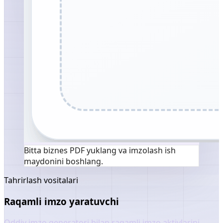
Bitta biznes PDF yuklang va imzolash ish
maydonini boshlang.
Tahrirlash vositalari
Raqamli imzo yaratuvchi
Oddiy imzo generatori bilan raqamli imzo aktivlarini