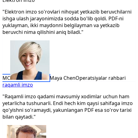
Elektron imzo
"Elektron imzo so'rovlari nihoyat yetkazib beruvchilarni
ishga ulash jarayonimizda sodda bo'lib qoldi. PDF-ni
yuklayman, ikki maydonni belgilayman va yetkazib
beruvchi nima qilishini aniq biladi."
MC
Maya Chen
Operatsiyalar rahbari
raqamli imzo
"Raqamli imzo qadami mavsumiy xodimlar uchun ham
yetarlicha tushunarli. Endi hech kim qaysi sahifaga imzo
qo'yishni so'ramaydi, yakunlangan PDF esa so'rov tarixi
bilan qaytadi."