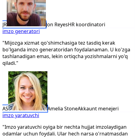
JR
Jon Reyes
HR koordinatori
imzo generatori
"Mijozga xizmat qo'shimchasiga tez tasdiq kerak
bo'lganda imzo generatoridan foydalanaman. U ko'zga
tashlanadigan emas, lekin ortiqcha yozishmalarni yo'q
qiladi."
AS
Amelia Stone
Akkaunt menejeri
imzo yaratuvchi
"Imzo yaratuvchi oyiga bir nechta hujjat imzolaydigan
odamlar uchun foydali. Ular hech narsa o'rnatmasdan