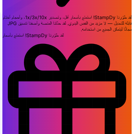
لقد طوّرنا StampDy! استمتع بأسعار أقل، وتصدير 1x/3x/10x، وأحجام أختام
قابلة للتعديل — لا مزيد من القص اليدوي. لقد حدّثنا المنصة وأضفنا تنسيق JPG
مجانًا ليتمكن الجميع من استخدامه.
لقد طوّرنا StampDy! استمتع بأسعار أقل، وتصدير 1x/3x/10x، وأحجام أختام قابلة للتعديل — لا مزيد من القص اليدوي.