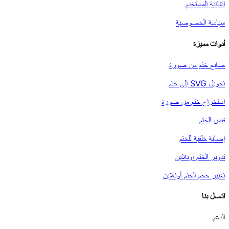
اتفاقية المستخدم
سياسة الخصوصية
أدوات مميزة
صانع ختم من صورة
تحويل SVG إلى ختم
استخراج ختم من صورة
قص الختم
إضافة خلفية للختم
تدوير الختم أونلاين
تغيير حجم الختم أونلاين
اتصل بنا
الدعم