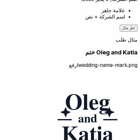
علامة جاهز
اسم الشركة + نص
اختَر مثال
مثال طلب
Oleg and Katia ختم
wedding-name-mark.png
ارفع