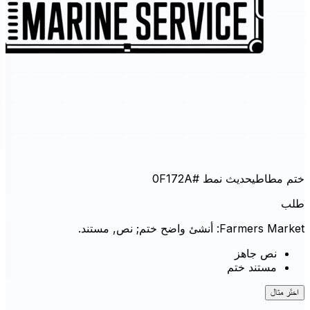
ختم مطاطي
حديث نمط
#0F172A
طلب
Farmers Market: أنشئ واضح ختم; نص, مستند.
نص جاهز
مستند ختم
اختَر مثال