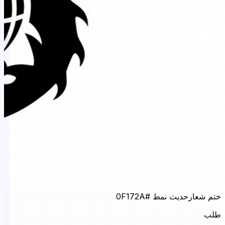
ختم شعار
حديث نمط
#0F172A
طلب