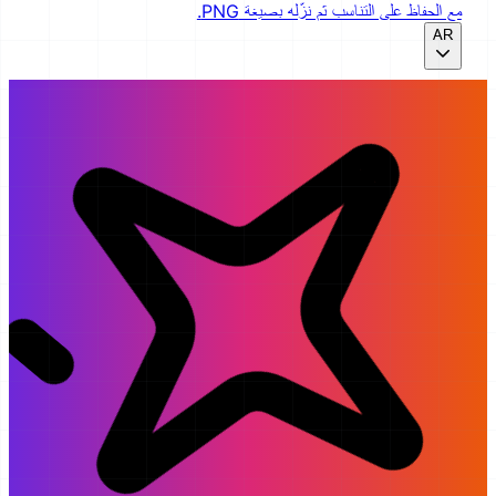
مع الحفاظ على التناسب ثم نزّله بصيغة PNG.
AR