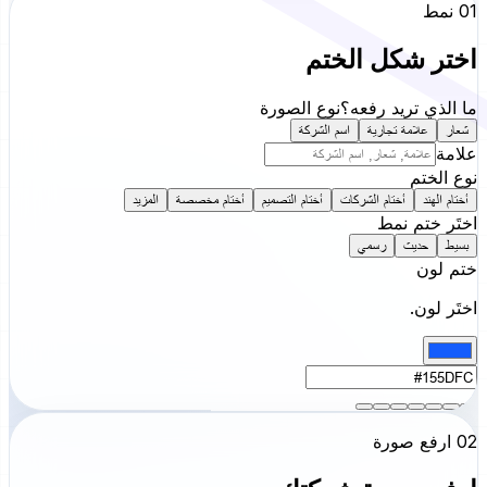
01 نمط
اختر شكل الختم
ما الذي تريد رفعه؟
نوع الصورة
شعار
علامة تجارية
اسم الشركة
علامة
نوع الختم
أختام الهند
أختام الشركات
أختام التصميم
أختام مخصصة
المزيد
اختَر ختم نمط
بسيط
حديث
رسمي
ختم لون
اختَر لون.
02 ارفع صورة