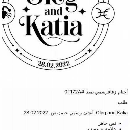
أختام زفاف
رسمي نمط
#0F172A
طلب
Oleg and Katia: أنشئ رسمي ختم; نص, 28.02.2022.
نص جاهز
علامة + مستند