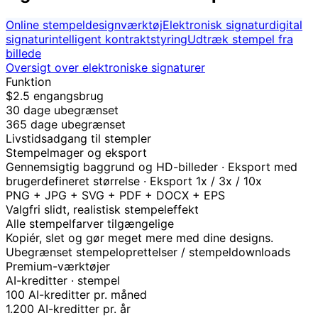
Online stempeldesignværktøj
Elektronisk signatur
digital
signatur
intelligent kontraktstyring
Udtræk stempel fra
billede
Oversigt over elektroniske signaturer
Funktion
$2.5 engangsbrug
30 dage ubegrænset
365 dage ubegrænset
Livstidsadgang til stempler
Stempelmager og eksport
Gennemsigtig baggrund og HD-billeder · Eksport med
brugerdefineret størrelse · Eksport 1x / 3x / 10x
PNG + JPG + SVG + PDF + DOCX + EPS
Valgfri slidt, realistisk stempeleffekt
Alle stempelfarver tilgængelige
Kopiér, slet og gør meget mere med dine designs.
Ubegrænset stempeloprettelser / stempeldownloads
Premium-værktøjer
AI-kreditter · stempel
100 AI-kreditter pr. måned
1.200 AI-kreditter pr. år