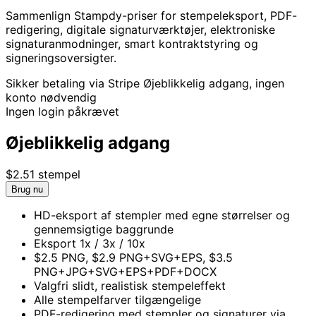
Sammenlign Stampdy-priser for stempeleksport, PDF-
redigering, digitale signaturværktøjer, elektroniske
signaturanmodninger, smart kontraktstyring og
signeringsoversigter.
Sikker betaling via Stripe
Øjeblikkelig adgang, ingen
konto nødvendig
Ingen login påkrævet
Øjeblikkelig adgang
$2.5
1 stempel
Brug nu
HD-eksport af stempler med egne størrelser og
gennemsigtige baggrunde
Eksport 1x / 3x / 10x
$2.5 PNG, $2.9 PNG+SVG+EPS, $3.5
PNG+JPG+SVG+EPS+PDF+DOCX
Valgfri slidt, realistisk stempeleffekt
Alle stempelfarver tilgængelige
PDF-redigering med stempler og signaturer via