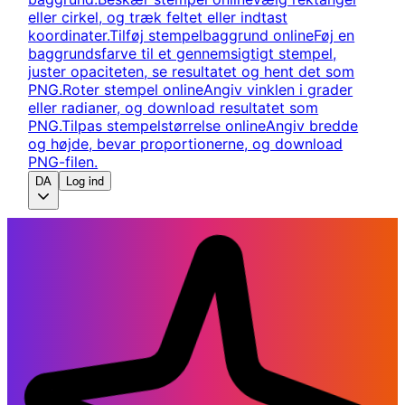
eller cirkel, og træk feltet eller indtast
koordinater.
Tilføj stempelbaggrund online
Føj en
baggrundsfarve til et gennemsigtigt stempel,
juster opaciteten, se resultatet og hent det som
PNG.
Roter stempel online
Angiv vinklen i grader
eller radianer, og download resultatet som
PNG.
Tilpas stempelstørrelse online
Angiv bredde
og højde, bevar proportionerne, og download
PNG-filen.
DA
Log ind