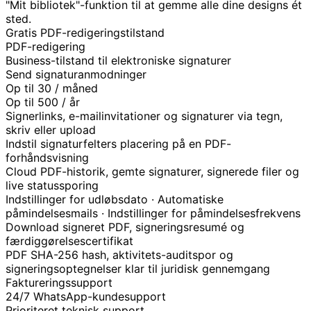
"Mit bibliotek"-funktion til at gemme alle dine designs ét
sted.
Gratis PDF-redigeringstilstand
PDF-redigering
Business-tilstand til elektroniske signaturer
Send signaturanmodninger
Op til 30 / måned
Op til 500 / år
Signerlinks, e-mailinvitationer og signaturer via tegn,
skriv eller upload
Indstil signaturfelters placering på en PDF-
forhåndsvisning
Cloud PDF-historik, gemte signaturer, signerede filer og
live statussporing
Indstillinger for udløbsdato · Automatiske
påmindelsesmails · Indstillinger for påmindelsesfrekvens
Download signeret PDF, signeringsresumé og
færdiggørelsescertifikat
PDF SHA-256 hash, aktivitets-auditspor og
signeringsoptegnelser klar til juridisk gennemgang
Faktureringssupport
24/7 WhatsApp-kundesupport
Prioriteret teknisk support