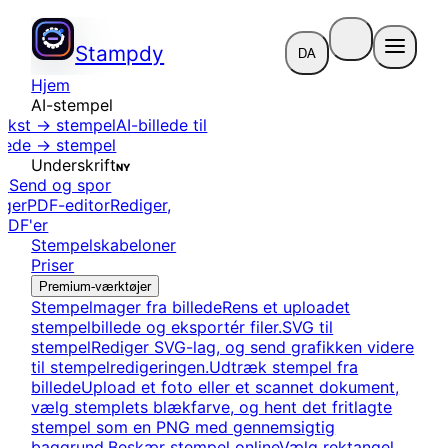
Stampdy
DA
Hjem
AI-stempel
tekst → stempel
AI-billede til
llede → stempel
Underskrift
NY
ft
Send og spor
nger
PDF-editor
Rediger,
PDF'er
Stempelskabeloner
Priser
Premium-værktøjer
Stempelmager fra billede
Rens et uploadet
stempelbillede og eksportér filer.
SVG til
stempel
Rediger SVG-lag, og send grafikken videre
til stempelredigeringen.
Udtræk stempel fra
billede
Upload et foto eller et scannet dokument,
vælg stemplets blækfarve, og hent det fritlagte
stempel som en PNG med gennemsigtig
baggrund.
Beskær stempel online
Vælg rektangel