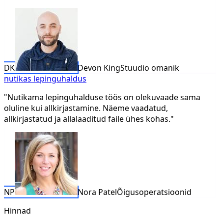
DK
Devon King
Stuudio omanik
nutikas lepinguhaldus
"Nutikama lepinguhalduse töös on olekuvaade sama
oluline kui allkirjastamine. Näeme vaadatud,
allkirjastatud ja allalaaditud faile ühes kohas."
NP
Nora Patel
Õigusoperatsioonid
Hinnad