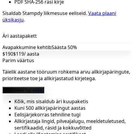
PDF SHA-256 räsi kirje
Sisaldab Stampdy liikmesuse eeliseid.
Vaata plaani
üksikasju
.
Äri aastapakett
Avapakkumine kehtib
Säästa 50%
$190
$119
/ aasta
Parim väärtus
Täielik aastane tööruum rohkema arvu allkirjapäringute,
prioriteetse toe ja allkirjastatud kirjetega.
Tellimiseks logi sisse
Kõik, mis sisaldub äri kuupaketis
Kuni 500 allkirjapäringut aastas
Eelisjärjekorras tehniline tugi
Allkirjastaja lingid, pilveajalugu, meeldetuletused,
sertifikaadid, räsid ja kokkuvõtted