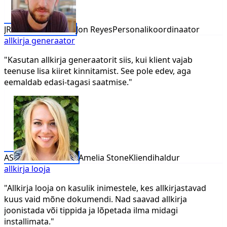
JR
Jon Reyes
Personalikoordinaator
allkirja generaator
"Kasutan allkirja generaatorit siis, kui klient vajab
teenuse lisa kiiret kinnitamist. See pole edev, aga
eemaldab edasi-tagasi saatmise."
AS
Amelia Stone
Kliendihaldur
allkirja looja
"Allkirja looja on kasulik inimestele, kes allkirjastavad
kuus vaid mõne dokumendi. Nad saavad allkirja
joonistada või tippida ja lõpetada ilma midagi
installimata."