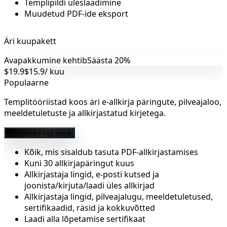
Templipildi üleslaadimine
Muudetud PDF-ide eksport
Äri kuupakett
Avapakkumine kehtib
Säästa 20%
$19.9
$15.9
/ kuu
Populaarne
Templitööriistad koos äri e-allkirja päringute, pilveajaloo,
meeldetuletuste ja allkirjastatud kirjetega.
Tellimiseks logi sisse
Kõik, mis sisaldub tasuta PDF-allkirjastamises
Kuni 30 allkirjapäringut kuus
Allkirjastaja lingid, e-posti kutsed ja
joonista/kirjuta/laadi üles allkirjad
Allkirjastaja lingid, pilveajalugu, meeldetuletused,
sertifikaadid, räsid ja kokkuvõtted
Laadi alla lõpetamise sertifikaat