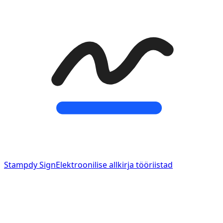
Stampdy Sign
Elektroonilise allkirja tööriistad
Elektroonilise allkirja tööriistad, mis on ühendatud
Stampdy templiloojaga.
service@stampdy.com