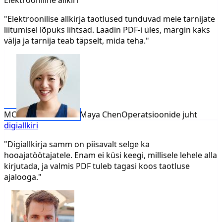
Elektrooniline allkiri
"Elektroonilise allkirja taotlused tunduvad meie tarnijate
liitumisel lõpuks lihtsad. Laadin PDF-i üles, märgin kaks
välja ja tarnija teab täpselt, mida teha."
MC
Maya Chen
Operatsioonide juht
digiallkiri
"Digiallkirja samm on piisavalt selge ka
hooajatöötajatele. Enam ei küsi keegi, millisele lehele alla
kirjutada, ja valmis PDF tuleb tagasi koos taotluse
ajalooga."