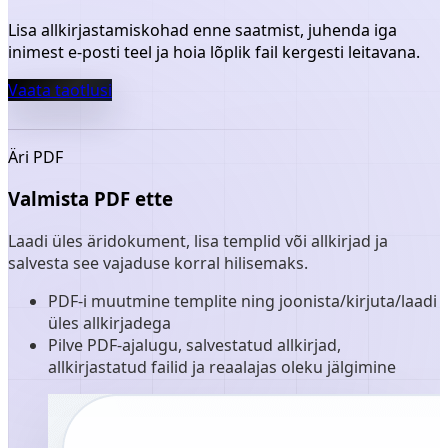
Lisa allkirjastamiskohad enne saatmist, juhenda iga
inimest e-posti teel ja hoia lõplik fail kergesti leitavana.
Vaata taotlusi
Äri PDF
Valmista PDF ette
Laadi üles äridokument, lisa templid või allkirjad ja
salvesta see vajaduse korral hilisemaks.
PDF-i muutmine templite ning joonista/kirjuta/laadi
üles allkirjadega
Pilve PDF-ajalugu, salvestatud allkirjad,
allkirjastatud failid ja reaalajas oleku jälgimine