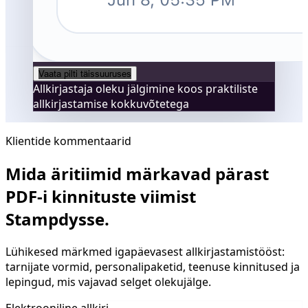
Vaata pilti täissuuruses
Allkirjastaja oleku jälgimine koos praktiliste
allkirjastamise kokkuvõtetega
Klientide kommentaarid
Mida äritiimid märkavad pärast
PDF-i kinnituste viimist
Stampdysse.
Lühikesed märkmed igapäevasest allkirjastamistööst:
tarnijate vormid, personalipaketid, teenuse kinnitused ja
lepingud, mis vajavad selget olekujälge.