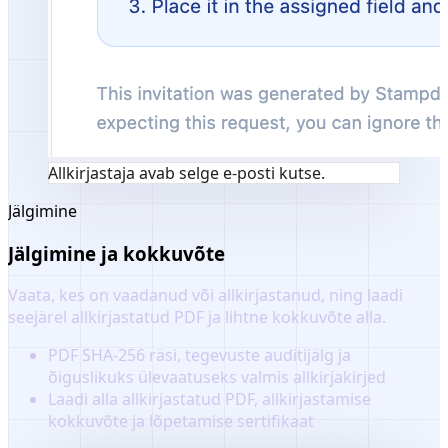
Allkirjastaja avab selge e-posti kutse.
Jälgimine
Jälgimine ja kokkuvõte
Vaata, kes on vaadanud või allkirjastanud, ning laadi
seejärel allkirjastatud PDF ja lihtne kokkuvõte alla.
PDF SHA-256 räsi, tegevuste auditijälg ja
õiguslikuks ülevaatuseks valmis allkirjakirjed
Laadi alla allkirjastatud PDF, allkirjastamise
kokkuvõte ja lõpetamise sertifikaat