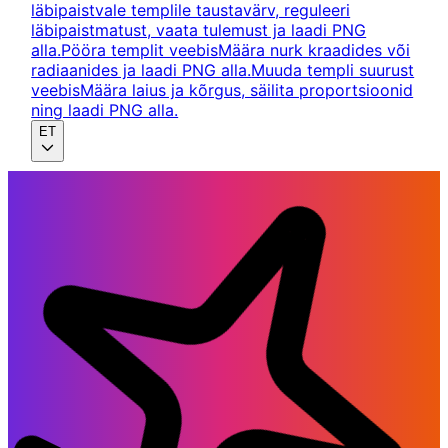
läbipaistvale templile taustavärv, reguleeri
läbipaistmatust, vaata tulemust ja laadi PNG
alla.
Pööra templit veebis
Määra nurk kraadides või
radiaanides ja laadi PNG alla.
Muuda templi suurust
veebis
Määra laius ja kõrgus, säilita proportsioonid
ning laadi PNG alla.
ET