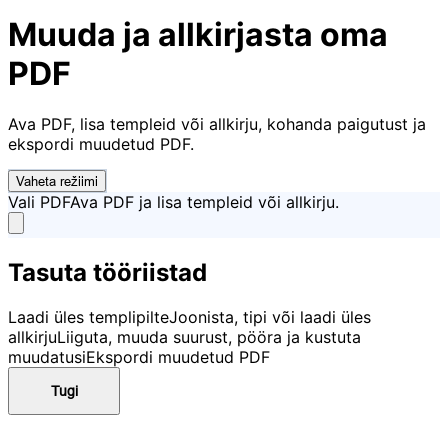
Muuda ja allkirjasta oma
PDF
Ava PDF, lisa templeid või allkirju, kohanda paigutust ja
ekspordi muudetud PDF.
Vaheta režiimi
Vali PDF
Ava PDF ja lisa templeid või allkirju.
Tasuta tööriistad
Laadi üles templipilte
Joonista, tipi või laadi üles
allkirju
Liiguta, muuda suurust, pööra ja kustuta
muudatusi
Ekspordi muudetud PDF
Tugi