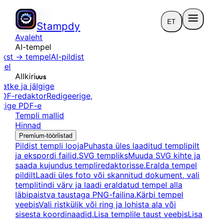
ET
Stampdy
Avaleht
AI-tempel
ekst → tempel
AI-pildist
pel
Allkiri
UUS
aatke ja jälgige
PDF-redaktor
Redigeerige,
rtige PDF-e
Templi mallid
Hinnad
Premium-tööriistad
Pildist templi looja
Puhasta üles laaditud templipilt
ja ekspordi failid.
SVG templiks
Muuda SVG kihte ja
saada kujundus templiredaktorisse.
Eralda tempel
pildilt
Laadi üles foto või skannitud dokument, vali
templitindi värv ja laadi eraldatud tempel alla
läbipaistva taustaga PNG-failina.
Kärbi tempel
veebis
Vali ristkülik või ring ja lohista ala või
sisesta koordinaadid.
Lisa templile taust veebis
Lisa