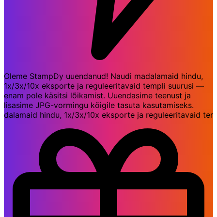
Oleme StampDy uuendanud! Naudi madalamaid hindu,
1x/3x/10x eksporte ja reguleeritavaid templi suurusi —
enam pole käsitsi lõikamist. Uuendasime teenust ja
lisasime JPG-vormingu kõigile tasuta kasutamiseks.
maid hindu, 1x/3x/10x eksporte ja reguleeritavaid templi 