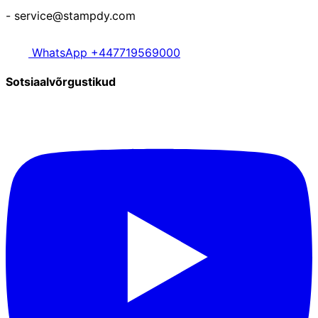
- service@stampdy.com
WhatsApp +447719569000
Sotsiaalvõrgustikud