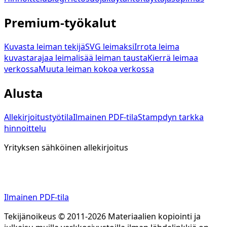
Premium-työkalut
Kuvasta leiman tekijä
SVG leimaksi
Irrota leima
kuvasta
rajaa leima
lisää leiman tausta
Kierrä leimaa
verkossa
Muuta leiman kokoa verkossa
Alusta
Allekirjoitustyötila
Ilmainen PDF-tila
Stampdyn tarkka
hinnoittelu
Yrityksen sähköinen allekirjoitus
Valmistele PDF, lähetä pyyntö ja pidä allekirjoitettu tulos
yhdessä paikassa.
Ilmainen PDF-tila
Tekijänoikeus © 2011-2026 Materiaalien kopiointi ja