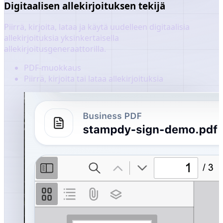
Digitaalisen allekirjoituksen tekijä
Piirrä, kirjoita, lataa ja käytä uudelleen digitaalisia
allekirjoituksia yksinkertaisella
allekirjoitusgeneraattorilla.
PDF-muokkaus
Piirrä, kirjoita tai lataa allekirjoituksia