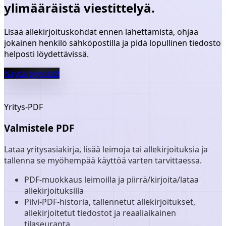
ylimääräistä viestittelyä.
Lisää allekirjoituskohdat ennen lähettämistä, ohjaa
jokainen henkilö sähköpostilla ja pidä lopullinen tiedosto
helposti löydettävissä.
Näytä pyynnöt
Yritys-PDF
Valmistele PDF
Lataa yritysasiakirja, lisää leimoja tai allekirjoituksia ja
tallenna se myöhempää käyttöä varten tarvittaessa.
PDF-muokkaus leimoilla ja piirrä/kirjoita/lataa
allekirjoituksilla
Pilvi-PDF-historia, tallennetut allekirjoitukset,
allekirjoitetut tiedostot ja reaaliaikainen
tilaseuranta