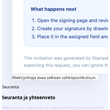
Allekirjoittaja avaa selkeän sähköpostikutsun.
Seuranta
Seuranta ja yhteenveto
Näe kuka on katsonut tai allekirjoittanut, ja lataa sitten