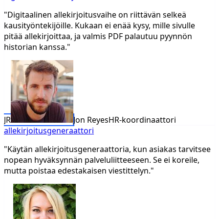
"Digitaalinen allekirjoitusvaihe on riittävän selkeä
kausityöntekijöille. Kukaan ei enää kysy, mille sivulle
pitää allekirjoittaa, ja valmis PDF palautuu pyynnön
historian kanssa."
JR
Jon Reyes
HR-koordinaattori
allekirjoitusgeneraattori
"Käytän allekirjoitusgeneraattoria, kun asiakas tarvitsee
nopean hyväksynnän palveluliitteeseen. Se ei koreile,
mutta poistaa edestakaisen viestittelyn."