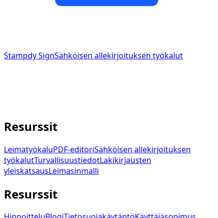
Stampdy Sign
Sähköisen allekirjoituksen työkalut
Sähköisen allekirjoituksen työkalut yhdistettynä
Stampdyn leimatyökaluun.
service@stampdy.com
Resurssit
Leimatyökalu
PDF-editori
Sähköisen allekirjoituksen
työkalut
Turvallisuustiedot
Lakikirjausten
yleiskatsaus
Leimasinmalli
Resurssit
Hinnoittelu
Blogi
Tietosuojakäytäntö
Käyttäjäsopimus