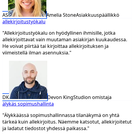
AS
Amelia Stone
Asiakkuuspäällikkö
allekirjoitustyökalu
"Allekirjoitustyökalu on hyödyllinen ihmisille, jotka
allekirjoittavat vain muutaman asiakirjan kuukaudessa.
He voivat piirtää tai kirjoittaa allekirjoituksen ja
viimeistellä ilman asennuksia."
DK
Devon King
Studion omistaja
älykäs sopimushallinta
"Älykkäässä sopimushallinnassa tilanäkymä on yhtä
tärkeä kuin allekirjoitus. Näemme katsotut, allekirjoitetut
ja ladatut tiedostot yhdessä paikassa."