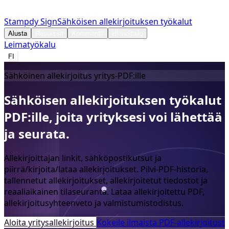
Stampdy Sign
Sähköisen allekirjoituksen työkalut
Alusta
Resurssit
Kommentit
Hinnoittelu
Leimatyökalu
FI
Sähköinen allekirjoitus yritys-PDF:ille
Sähköisen
allekirjoituksen
työkalut
PDF:ille,
joita
yrityksesi
voi
lähettää
ja
seurata.
Allekirjoittajan linkit, sähköpostikutsut ja
piirrä/kirjoita/lataa allekirjoitukset. Pilvi-PDF-historia,
tallennetut allekirjoitukset, allekirjoitetut tiedostot ja
reaaliaikainen tilaseuranta. Lataa allekirjoitettu PDF,
allekirjoitusyhteenveto ja valmistumistodistus.
Aloita yritysallekirjoitus
Kokeile ilmaista PDF-allekirjoitust