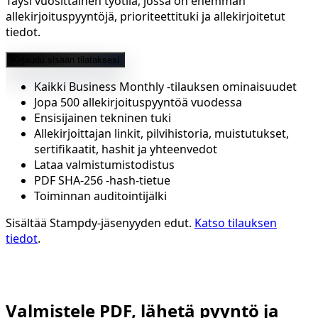
Täysi vuosittainen työtila, jossa on enemmän
allekirjoituspyyntöjä, prioriteettituki ja allekirjoitetut
tiedot.
Kirjaudu sisään tilataksesi
Kaikki Business Monthly -tilauksen ominaisuudet
Jopa 500 allekirjoituspyyntöä vuodessa
Ensisijainen tekninen tuki
Allekirjoittajan linkit, pilvihistoria, muistutukset,
sertifikaatit, hashit ja yhteenvedot
Lataa valmistumistodistus
PDF SHA-256 -hash-tietue
Toiminnan auditointijälki
Sisältää Stampdy-jäsenyyden edut.
Katso tilauksen
tiedot
.
Yrityksen sähköinen allekirjoitus
Valmistele PDF, lähetä pyyntö ja