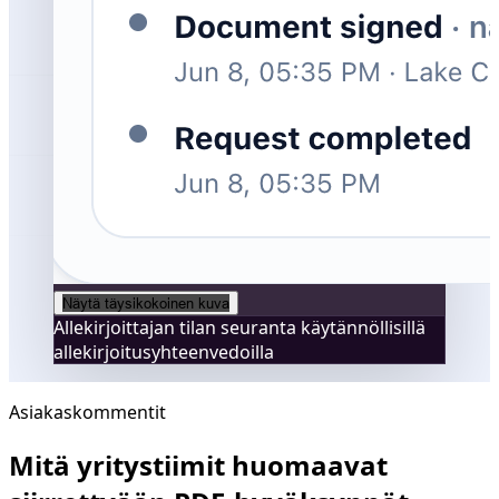
Näytä täysikokoinen kuva
Allekirjoittajan tilan seuranta käytännöllisillä
allekirjoitusyhteenvedoilla
Asiakaskommentit
Mitä yritystiimit huomaavat