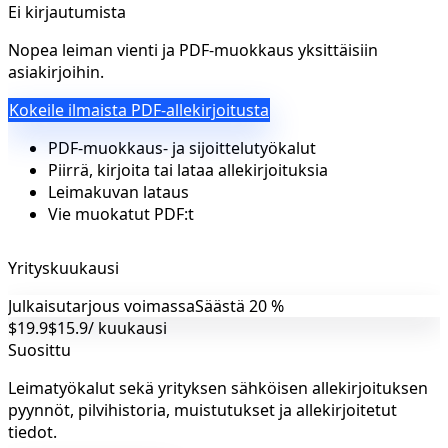
Ei kirjautumista
Nopea leiman vienti ja PDF-muokkaus yksittäisiin
asiakirjoihin.
Kokeile ilmaista PDF-allekirjoitusta
PDF-muokkaus- ja sijoittelutyökalut
Piirrä, kirjoita tai lataa allekirjoituksia
Leimakuvan lataus
Vie muokatut PDF:t
Yrityskuukausi
Julkaisutarjous voimassa
Säästä 20 %
$19.9
$15.9
/ kuukausi
Suosittu
Leimatyökalut sekä yrityksen sähköisen allekirjoituksen
pyynnöt, pilvihistoria, muistutukset ja allekirjoitetut
tiedot.