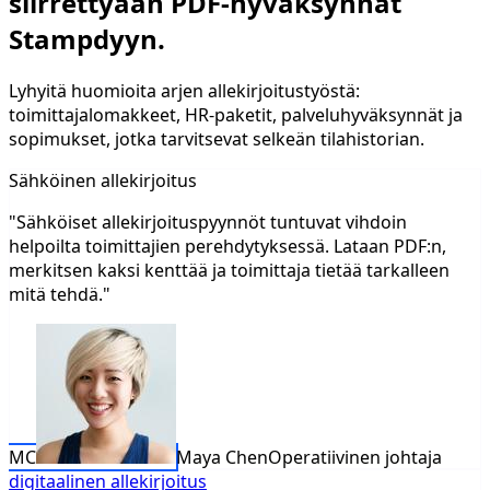
siirrettyään PDF-hyväksynnät
Stampdyyn.
Lyhyitä huomioita arjen allekirjoitustyöstä:
toimittajalomakkeet, HR-paketit, palveluhyväksynnät ja
sopimukset, jotka tarvitsevat selkeän tilahistorian.
Sähköinen allekirjoitus
"Sähköiset allekirjoituspyynnöt tuntuvat vihdoin
helpoilta toimittajien perehdytyksessä. Lataan PDF:n,
merkitsen kaksi kenttää ja toimittaja tietää tarkalleen
mitä tehdä."
MC
Maya Chen
Operatiivinen johtaja
digitaalinen allekirjoitus