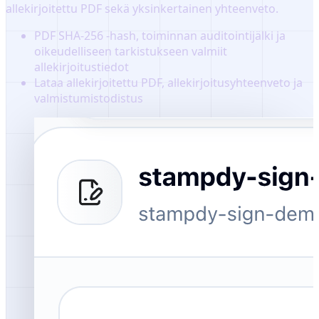
allekirjoitettu PDF sekä yksinkertainen yhteenveto.
PDF SHA-256 -hash, toiminnan auditointijälki ja
oikeudelliseen tarkistukseen valmiit
allekirjoitustiedot
Lataa allekirjoitettu PDF, allekirjoitusyhteenveto ja
valmistumistodistus