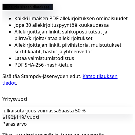
Kirjaudu sisään tilataksesi
Kaikki ilmaisen PDF-allekirjoituksen ominaisuudet
Jopa 30 allekirjoituspyyntöä kuukaudessa
Allekirjoittajan linkit, sähköpostikutsut ja
piirrä/kirjoita/lataa allekirjoitukset
Allekirjoittajan linkit, pilvihistoria, muistutukset,
sertifikaatit, hashit ja yhteenvedot
Lataa valmistumistodistus
PDF SHA-256 -hash-tietue
Sisältää Stampdy-jäsenyyden edut.
Katso tilauksen
tiedot
.
Yritysvuosi
Julkaisutarjous voimassa
Säästä 50 %
$190
$119
/ vuosi
Paras arvo