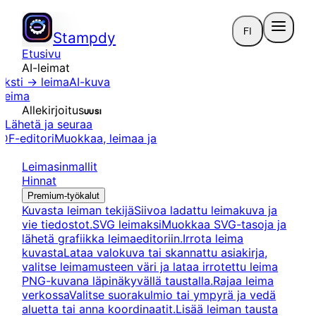
FI
Stampdy
Etusivu
AI-leimat
eksti → leima
AI-kuva
 leima
Allekirjoitus
UUSI
us
Lähetä ja seuraa
DF-editori
Muokkaa, leimaa ja
Leimasinmallit
Hinnat
Premium-työkalut
Kuvasta leiman tekijä
Siivoa ladattu leimakuva ja
vie tiedostot.
SVG leimaksi
Muokkaa SVG-tasoja ja
lähetä grafiikka leimaeditoriin.
Irrota leima
kuvasta
Lataa valokuva tai skannattu asiakirja,
valitse leimamusteen väri ja lataa irrotettu leima
PNG-kuvana läpinäkyvällä taustalla.
Rajaa leima
verkossa
Valitse suorakulmio tai ympyrä ja vedä
aluetta tai anna koordinaatit.
Lisää leiman tausta