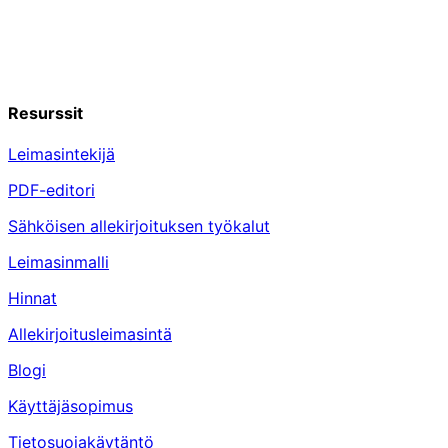
Resurssit
Leimasintekijä
PDF-editori
Sähköisen allekirjoituksen työkalut
Leimasinmalli
Hinnat
Allekirjoitusleimasintä
Blogi
Käyttäjäsopimus
Tietosuojakäytäntö