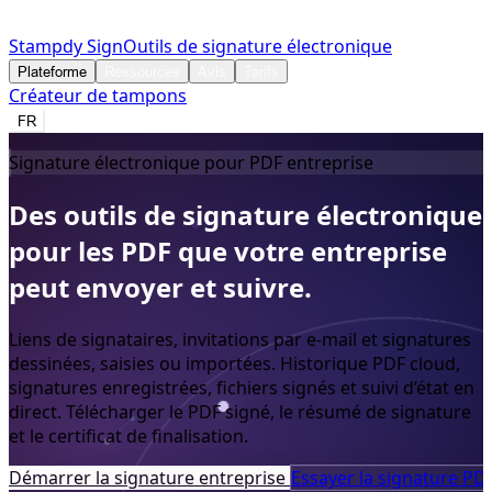
Stampdy Sign
Outils de signature électronique
Plateforme
Ressources
Avis
Tarifs
Créateur de tampons
FR
Signature électronique pour PDF entreprise
Des
outils
de
signature
électronique
pour
les
PDF
que
votre
entreprise
peut
envoyer
et
suivre.
Liens de signataires, invitations par e-mail et signatures
dessinées, saisies ou importées. Historique PDF cloud,
signatures enregistrées, fichiers signés et suivi d’état en
direct. Télécharger le PDF signé, le résumé de signature
et le certificat de finalisation.
Démarrer la signature entreprise
Essayer la signature PDF