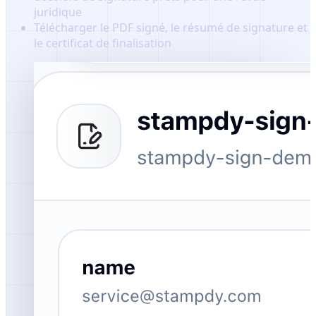
juridique
Télécharger le PDF signé, le résumé de signature et
le certificat de finalisation