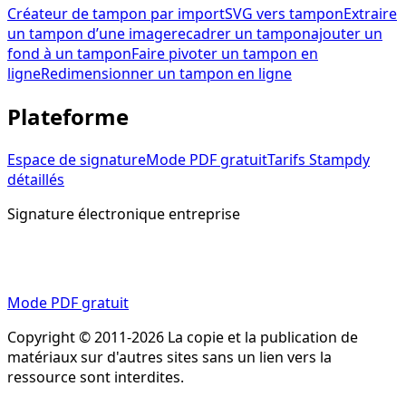
Créateur de tampon par import
SVG vers tampon
Extraire
un tampon d’une image
recadrer un tampon
ajouter un
fond à un tampon
Faire pivoter un tampon en
ligne
Redimensionner un tampon en ligne
Plateforme
Espace de signature
Mode PDF gratuit
Tarifs Stampdy
détaillés
Signature électronique entreprise
Préparez le PDF, envoyez la demande et gardez le
résultat signé au même endroit.
Mode PDF gratuit
Copyright © 2011-2026 La copie et la publication de
matériaux sur d'autres sites sans un lien vers la
ressource sont interdites.