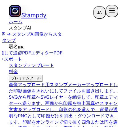
JA
Stampdy
ホーム
スタンプAI
字 → スタンプ
AI画像からスタ
スタンプ
署名
新規
信して追跡
PDFエディター
PDF
クスポート
スタンプテンプレート
料金
プレミアムツール
画像アップロード用スタンプメーカー
アップロードし
た印影画像をきれいにしてファイルを書き出します。
SVGから印章へ
SVGレイヤーを編集して、印章エディ
ターへ送ります。
画像から印鑑を抽出
写真やスキャン
文書をアップロードし、印影の色を選んで、背景が透
明なPNGとして印鑑だけを抽出・ダウンロードでき
ます。
印影をオンラインで切り抜く
四角または円を選