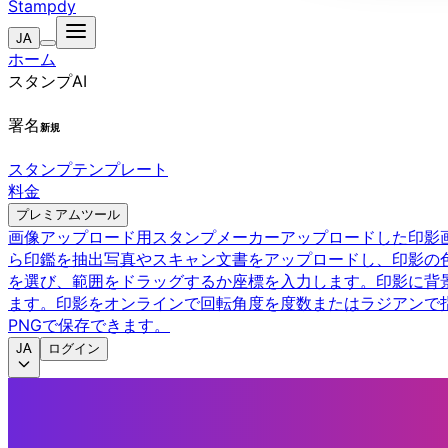
Stampdy
JA
ホーム
スタンプAI
署名
新規
スタンプテンプレート
料金
プレミアムツール
画像アップロード用スタンプメーカー
アップロードした印影
ら印鑑を抽出
写真やスキャン文書をアップロードし、印影の
を選び、範囲をドラッグするか座標を入力します。
印影に背
ます。
印影をオンラインで回転
角度を度数またはラジアンで
PNGで保存できます。
JA
ログイン