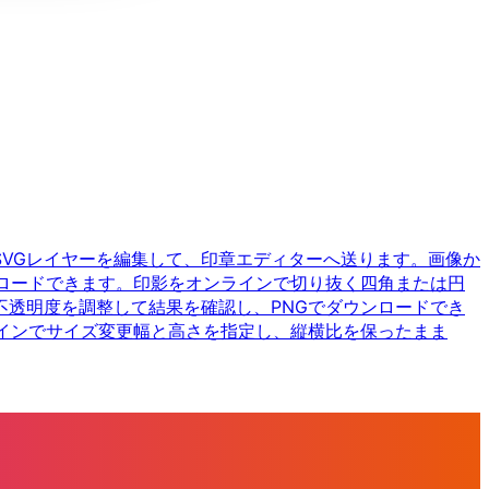
SVGレイヤーを編集して、印章エディターへ送ります。
画像か
ロードできます。
印影をオンラインで切り抜く
四角または円
不透明度を調整して結果を確認し、PNGでダウンロードでき
インでサイズ変更
幅と高さを指定し、縦横比を保ったまま