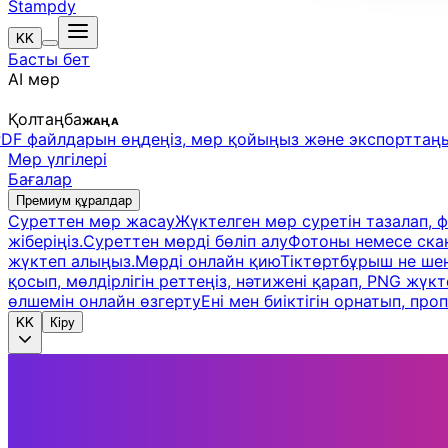
Stampdy
KK
Басты бет
AI мөр
Қолтаңба
ЖАҢА
PDF файлдарын өңдеңіз, мөр қойыңыз және экспорттаң
Мөр үлгілері
Бағалар
Премиум құралдар
Суреттен мөр жасау
Жүктелген мөр суретін тазалап, 
жіберіңіз.
Суреттен мөрді бөліп алу
Фотоны немесе скан
жүктеп алыңыз.
Мөрді онлайн қию
Тіктөртбұрыш не шең
қосып, мөлдірлігін реттеңіз, нәтижені қарап, PNG жүк
өлшемін онлайн өзгерту
Ені мен биіктігін орнатып, пр
KK
Кіру