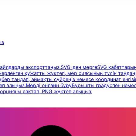
ыз
файлдарды экспорттаңыз.
SVG-ден мөрге
SVG қабаттарын
ерленген құжатты жүктеп, мөр сиясының түсін таңдаңы
бер таңдап, аймақты сүйреңіз немесе координат енгізің
теп алыңыз.
Мөрді онлайн бұру
Бұрышты градуспен немес
опорцияны сақтап, PNG жүктеп алыңыз.