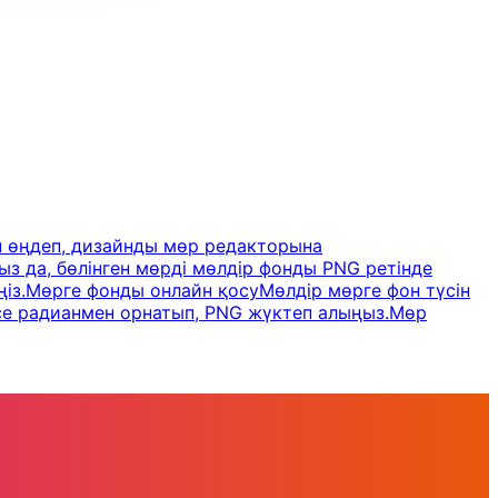
 өңдеп, дизайнды мөр редакторына
з да, бөлінген мөрді мөлдір фонды PNG ретінде
із.
Мөрге фонды онлайн қосу
Мөлдір мөрге фон түсін
е радианмен орнатып, PNG жүктеп алыңыз.
Мөр