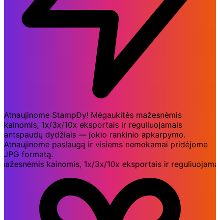
Atnaujinome StampDy! Mėgaukitės mažesnėmis
kainomis, 1x/3x/10x eksportais ir reguliuojamais
antspaudų dydžiais — jokio rankinio apkarpymo.
Atnaujinome paslaugą ir visiems nemokamai pridėjome
JPG formatą.
snėmis kainomis, 1x/3x/10x eksportais ir reguliuojamais 