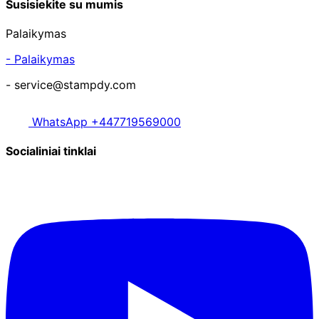
Susisiekite su mumis
Palaikymas
- Palaikymas
- service@stampdy.com
WhatsApp +447719569000
Socialiniai tinklai