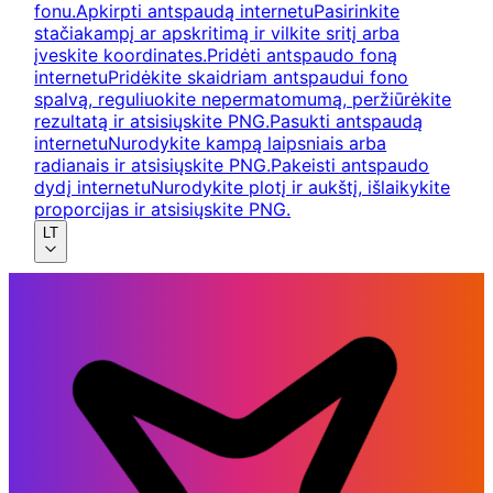
fonu.
Apkirpti antspaudą internetu
Pasirinkite
stačiakampį ar apskritimą ir vilkite sritį arba
įveskite koordinates.
Pridėti antspaudo foną
internetu
Pridėkite skaidriam antspaudui fono
spalvą, reguliuokite nepermatomumą, peržiūrėkite
rezultatą ir atsisiųskite PNG.
Pasukti antspaudą
internetu
Nurodykite kampą laipsniais arba
radianais ir atsisiųskite PNG.
Pakeisti antspaudo
dydį internetu
Nurodykite plotį ir aukštį, išlaikykite
proporcijas ir atsisiųskite PNG.
LT