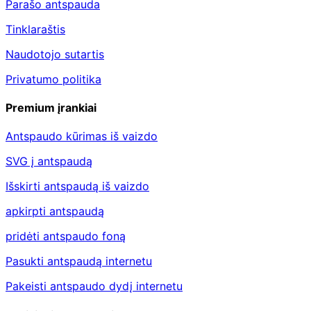
Parašo antspauda
Tinklaraštis
Naudotojo sutartis
Privatumo politika
Premium įrankiai
Antspaudo kūrimas iš vaizdo
SVG į antspaudą
Išskirti antspaudą iš vaizdo
apkirpti antspaudą
pridėti antspaudo foną
Pasukti antspaudą internetu
Pakeisti antspaudo dydį internetu