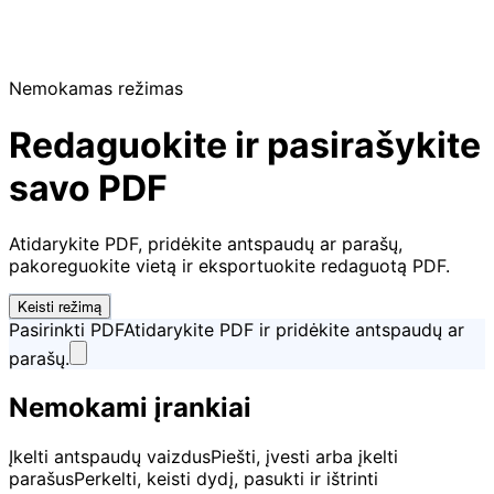
Nemokamas režimas
Redaguokite ir pasirašykite
savo PDF
Atidarykite PDF, pridėkite antspaudų ar parašų,
pakoreguokite vietą ir eksportuokite redaguotą PDF.
Keisti režimą
Pasirinkti PDF
Atidarykite PDF ir pridėkite antspaudų ar
parašų.
Nemokami įrankiai
Įkelti antspaudų vaizdus
Piešti, įvesti arba įkelti
parašus
Perkelti, keisti dydį, pasukti ir ištrinti