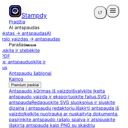
LT
Stampdy
Pradžia
AI antspaudas
tekstas → antspaudas
AI
erslo vaizdas → antspaudas
Parašas
NAUJA
iųskite ir stebėkite
s
PDF
te, antspauduokite ir
ilus
Antspaudų šablonai
Kainos
Premium įrankiai
Antspaudo kūrimas iš vaizdo
Išvalykite įkeltą
antspaudo vaizdą ir eksportuokite failus.
SVG į
antspaudą
Redaguokite SVG sluoksnius ir siųskite
dizainą į antspaudų redaktorių.
Išskirti antspaudą iš
vaizdo
Įkelkite nuotrauką ar nuskaitytą dokumentą,
pasirinkite antspaudo rašalo spalvą ir atsisiųskite
išskirtą antspaudą kaip PNG su skaidriu