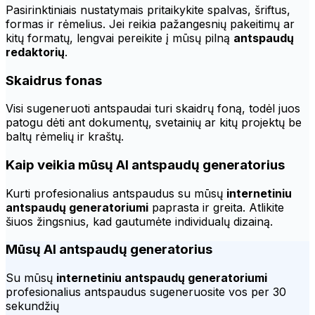
Pasirinktiniais nustatymais pritaikykite spalvas, šriftus,
formas ir rėmelius. Jei reikia pažangesnių pakeitimų ar
kitų formatų, lengvai pereikite į mūsų pilną
antspaudų
redaktorių
.
Skaidrus fonas
Visi sugeneruoti antspaudai turi skaidrų foną, todėl juos
patogu dėti ant dokumentų, svetainių ar kitų projektų be
baltų rėmelių ir kraštų.
Kaip veikia mūsų AI antspaudų generatorius
Kurti profesionalius antspaudus su mūsų
internetiniu
antspaudų generatoriumi
paprasta ir greita. Atlikite
šiuos žingsnius, kad gautumėte individualų dizainą.
Mūsų AI antspaudų generatorius
Su mūsų
internetiniu antspaudų generatoriumi
profesionalius antspaudus sugeneruosite vos per 30
sekundžių