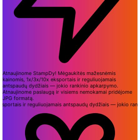
Atnaujinome StampDy! Mėgaukitės mažesnėmis
kainomis, 1x/3x/10x eksportais ir reguliuojamais
antspaudų dydžiais — jokio rankinio apkarpymo.
Atnaujinome paslaugą ir visiems nemokamai pridėjome
JPG formatą.
ais ir reguliuojamais antspaudų dydžiais — jokio rankini