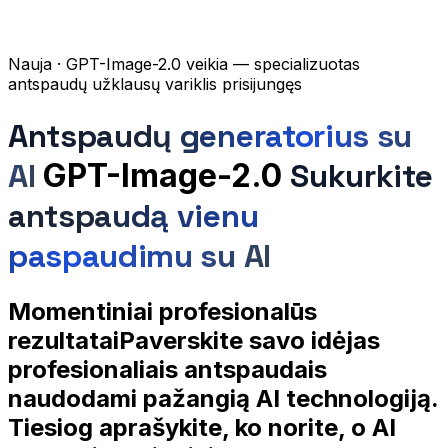
Nauja
· GPT-Image-2.0 veikia — specializuotas
antspaudų užklausų variklis prisijungęs
Antspaudų generatorius su
AI
GPT-Image-2.0
Sukurkite
antspaudą vienu
paspaudimu su AI
Momentiniai profesionalūs
rezultatai
Paverskite savo idėjas
profesionaliais antspaudais
naudodami pažangią AI technologiją.
Tiesiog aprašykite, ko norite, o AI