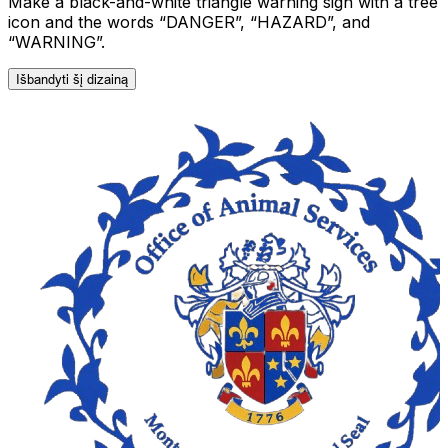
Make a black-and-white triangle warning sign with a tree
icon and the words “DANGER”, “HAZARD”, and
“WARNING”.
Išbandyti šį dizainą