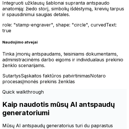
Integruoti užklausų šablonai supranta antspaudo
anatomiją: žiedo storį, simbolių išdėstymą, kreivių tarpus
ir spausdinimui saugias detales.
role: "stamp-engraver", shape: "circle", curvedText:
true
Naudojimo atvejai
Tinka įmonių antspaudams, teisiniams dokumentams,
administracinėms darbo eigoms ir individualaus prekinio
ženklo scenarijams.
Sutartys
Sąskaitos faktūros patvirtinimas
Notaro
procesas
Įmonės prekinis ženklas
Quick walkthrough
Kaip naudotis mūsų AI antspaudų
generatoriumi
Mūsų AI antspaudų generatorius turi du paprastus