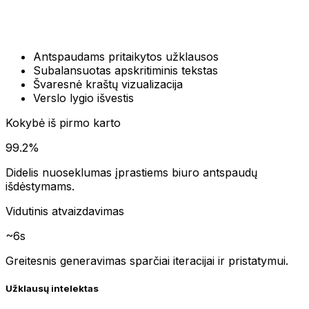
spaudams, kad sugeneruoti rezultatai atrodytų oficialiau
ir praktiškiau sutartims, sąskaitoms faktūroms,
personalo skyriui, notarams ir dokumentų peržiūrai.
Antspaudams pritaikytos užklausos
Subalansuotas apskritiminis tekstas
Švaresnė kraštų vizualizacija
Verslo lygio išvestis
Kokybė iš pirmo karto
99.2%
Didelis nuoseklumas įprastiems biuro antspaudų
išdėstymams.
Vidutinis atvaizdavimas
~6s
Greitesnis generavimas sparčiai iteracijai ir pristatymui.
Užklausų intelektas