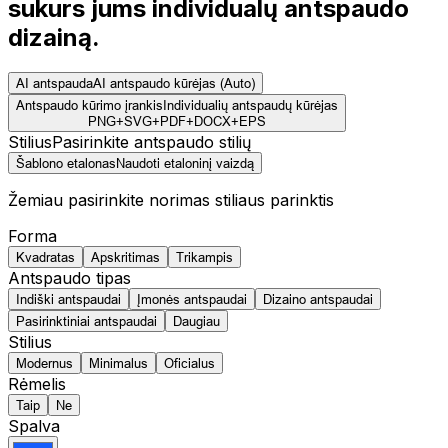
sukurs jums individualų antspaudo
dizainą.
AI antspauda
AI antspaudo kūrėjas (Auto)
Antspaudo kūrimo įrankis
Individualių antspaudų kūrėjas
PNG
+
SVG
+
PDF
+
DOCX
+
EPS
Stilius
Pasirinkite antspaudo stilių
Šablono etalonas
Naudoti etaloninį vaizdą
Žemiau pasirinkite norimas stiliaus parinktis
Forma
Kvadratas
Apskritimas
Trikampis
Antspaudo tipas
Indiški antspaudai
Įmonės antspaudai
Dizaino antspaudai
Pasirinktiniai antspaudai
Daugiau
Stilius
Modernus
Minimalus
Oficialus
Rėmelis
Taip
Ne
Spalva