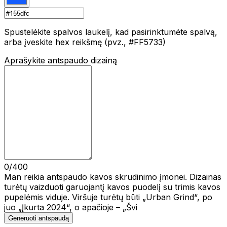
Spustelėkite spalvos laukelį, kad pasirinktumėte spalvą,
arba įveskite hex reikšmę (pvz., #FF5733)
Aprašykite antspaudo dizainą
0/400
Man reikia antspaudo kavos skrudinimo įmonei. Dizainas
turėtų vaizduoti garuojantį kavos puodelį su trimis kavos
pupelėmis viduje. Viršuje turėtų būti „Urban Grind“, po
juo „Įkurta 2024“, o apačioje – „Šviežia kava“.
|
Generuoti antspaudą