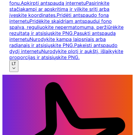
fonu.
Apkirpti antspaudą internetu
Pasirinkite
stačiakampį ar apskritimą ir vilkite sritį arba
įveskite koordinates.
Pridėti antspaudo foną
internetu
Pridėkite skaidriam antspaudui fono
spalvą, reguliuokite nepermatomumą, peržiūrėkite
rezultatą ir atsisiųskite PNG.
Pasukti antspaudą
internetu
Nurodykite kampą laipsniais arba
radianais ir atsisiųskite PNG.
Pakeisti antspaudo
dydį internetu
Nurodykite plotį ir aukštį, išlaikykite
proporcijas ir atsisiųskite PNG.
LT