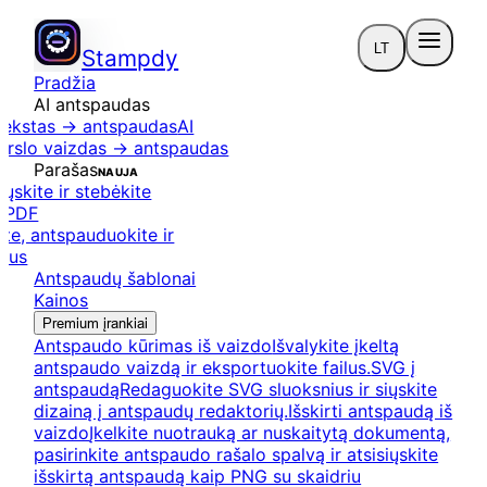
LT
Stampdy
Pradžia
AI antspaudas
tekstas → antspaudas
AI
erslo vaizdas → antspaudas
Parašas
NAUJA
iųskite ir stebėkite
s
PDF
te, antspauduokite ir
ilus
Antspaudų šablonai
Kainos
Premium įrankiai
Antspaudo kūrimas iš vaizdo
Išvalykite įkeltą
antspaudo vaizdą ir eksportuokite failus.
SVG į
antspaudą
Redaguokite SVG sluoksnius ir siųskite
dizainą į antspaudų redaktorių.
Išskirti antspaudą iš
vaizdo
Įkelkite nuotrauką ar nuskaitytą dokumentą,
pasirinkite antspaudo rašalo spalvą ir atsisiųskite
išskirtą antspaudą kaip PNG su skaidriu