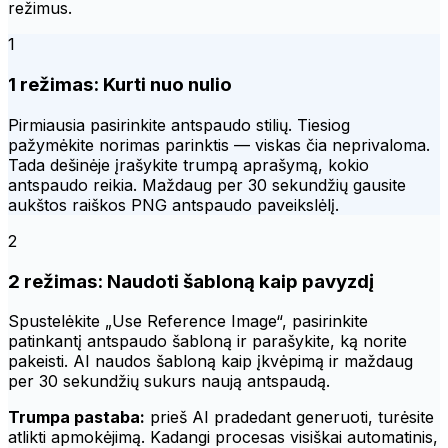
režimus.
1
1 režimas: Kurti nuo nulio
Pirmiausia pasirinkite antspaudo stilių. Tiesiog
pažymėkite norimas parinktis — viskas čia neprivaloma.
Tada dešinėje įrašykite trumpą aprašymą, kokio
antspaudo reikia. Maždaug per 30 sekundžių gausite
aukštos raiškos PNG antspaudo paveikslėlį.
2
2 režimas: Naudoti šabloną kaip pavyzdį
Spustelėkite „Use Reference Image“, pasirinkite
patinkantį antspaudo šabloną ir parašykite, ką norite
pakeisti. AI naudos šabloną kaip įkvėpimą ir maždaug
per 30 sekundžių sukurs naują antspaudą.
Trumpa pastaba:
prieš AI pradedant generuoti, turėsite
atlikti apmokėjimą. Kadangi procesas visiškai automatinis,