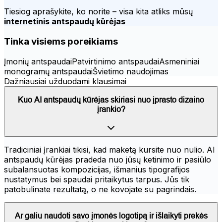
Tiesiog aprašykite, ko norite – visa kita atliks mūsų
internetinis antspaudų kūrėjas
Tinka visiems poreikiams
Įmonių antspaudai
Patvirtinimo antspaudai
Asmeniniai
monogramų antspaudai
Švietimo naudojimas
Dažniausiai užduodami klausimai
Kuo AI antspaudų kūrėjas skiriasi nuo įprasto dizaino
įrankio?
Tradiciniai įrankiai tikisi, kad maketą kursite nuo nulio. AI
antspaudų kūrėjas pradeda nuo jūsų ketinimo ir pasiūlo
subalansuotas kompozicijas, išmanius tipografijos
nustatymus bei spaudai pritaikytus tarpus. Jūs tik
patobulinate rezultatą, o ne kovojate su pagrindais.
Ar galiu naudoti savo įmonės logotipą ir išlaikyti prekės