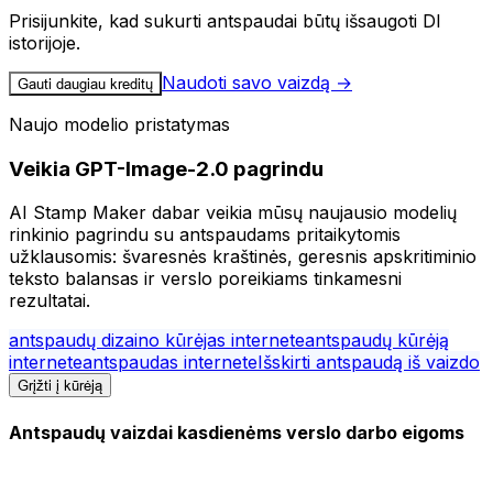
Prisijunkite, kad sukurti antspaudai būtų išsaugoti DI
istorijoje.
Naudoti savo vaizdą →
Gauti daugiau kreditų
Naujo modelio pristatymas
Veikia GPT-Image-2.0 pagrindu
AI Stamp Maker dabar veikia mūsų naujausio modelių
rinkinio pagrindu su antspaudams pritaikytomis
užklausomis: švaresnės kraštinės, geresnis apskritiminio
teksto balansas ir verslo poreikiams tinkamesni
rezultatai.
antspaudų dizaino kūrėjas internete
antspaudų kūrėją
internete
antspaudas internete
Išskirti antspaudą iš vaizdo
Grįžti į kūrėją
Antspaudų vaizdai kasdienėms verslo darbo eigoms
Pridėjome specialų užklausų sluoksnį antspaudams ir