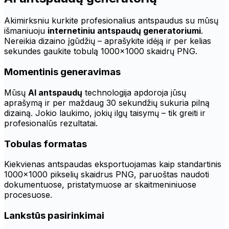
Akimirksniu kurkite profesionalius antspaudus su mūsų
išmaniuoju
internetiniu antspaudų generatoriumi
.
Nereikia dizaino įgūdžių – aprašykite idėją ir per kelias
sekundes gaukite tobulą 1000×1000 skaidrų PNG.
Momentinis generavimas
Mūsų
AI antspaudų
technologija apdoroja jūsų
aprašymą ir per maždaug 30 sekundžių sukuria pilną
dizainą. Jokio laukimo, jokių ilgų taisymų – tik greiti ir
profesionalūs rezultatai.
Tobulas formatas
Kiekvienas antspaudas eksportuojamas kaip standartinis
1000×1000 pikselių skaidrus PNG, paruoštas naudoti
dokumentuose, pristatymuose ar skaitmeniniuose
procesuose.
Lankstūs pasirinkimai