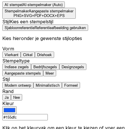
AI stempel
AI-stempelmaker (Auto)
Stempelmaker
Aangepaste stempelmaker
PNG
+
SVG
+
PDF
+
DOCX
+
EPS
Stijl
Kies een stempelstijl
Sjabloonreferentie
Referentieafbeelding gebruiken
Kies hieronder je gewenste stijlopties
Vorm
Vierkant
Cirkel
Driehoek
Stempeltype
Indiase zegels
Bedrijfszegels
Designzegels
Aangepaste stempels
Meer
Stijl
Modern ontwerp
Minimalistisch
Formeel
Rand
Ja
Nee
Kleur
Klik op het kleurvak om een kleur te kiezen of voer een