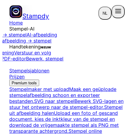
NL
Stampdy
Home
Stempel-AI
t → stempel
AI-afbeelding
e afbeelding → stempel
Handtekening
NIEUW
kening
Verstuur en volg
n
PDF-editor
Bewerk, stempel
Stempelsjablonen
Prijzen
Premium tools
Stempelmaker met upload
Maak een geüploade
stempelafbeelding schoon en exporteer
bestanden.
SVG naar stempel
Bewerk SVG-lagen en
stuur het ontwerp naar de stempel-editor.
Stempel
uit afbeelding halen
Upload een foto of gescand
document, kies de inktkleur van de stempel en
download de vrijgemaakte stempel als PNG met
transparante achtergrond.
Stempel online