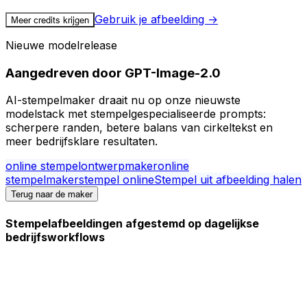
Gebruik je afbeelding →
Meer credits krijgen
Nieuwe modelrelease
Aangedreven door GPT-Image-2.0
AI-stempelmaker draait nu op onze nieuwste
modelstack met stempelgespecialiseerde prompts:
scherpere randen, betere balans van cirkeltekst en
meer bedrijfsklare resultaten.
online stempelontwerpmaker
online
stempelmaker
stempel online
Stempel uit afbeelding halen
Terug naar de maker
Stempelafbeeldingen afgestemd op dagelijkse
bedrijfsworkflows
We hebben een speciale promptlaag toegevoegd voor
zegels en stempels, zodat gegenereerde resultaten er
officiëler en praktischer uitzien voor contracten,
facturen, HR, notarissen en documentbeoordelingen.