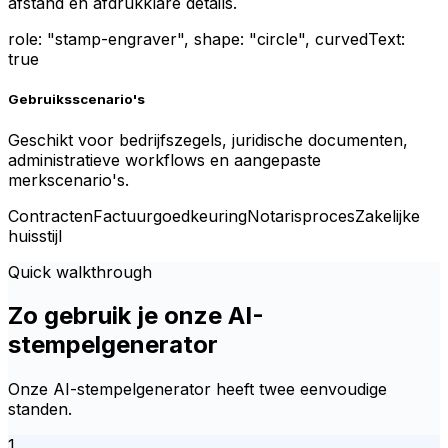
afstand en afdrukklare details.
role: "stamp-engraver", shape: "circle", curvedText:
true
Gebruiksscenario's
Geschikt voor bedrijfszegels, juridische documenten,
administratieve workflows en aangepaste
merkscenario's.
Contracten
Factuurgoedkeuring
Notarisproces
Zakelijke
huisstijl
Quick walkthrough
Zo gebruik je onze AI-
stempelgenerator
Onze AI-stempelgenerator heeft twee eenvoudige
standen.
1