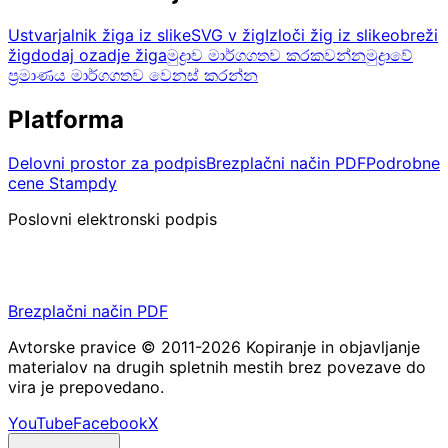
Ustvarjalnik žiga iz slike
SVG v žig
Izloči žig iz slike
obreži
žig
dodaj ozadje žiga
මුද්‍රාව මාර්ගගතව කරකවන්න
මුද්‍රාවේ
ප්‍රමාණය මාර්ගගතව වෙනස් කරන්න
Platforma
Delovni prostor za podpis
Brezplačni način PDF
Podrobne
cene Stampdy
Poslovni elektronski podpis
Pripravite PDF, pošljite zahtevo in hranite podpisan
rezultat na enem mestu.
Brezplačni način PDF
Avtorske pravice © 2011-2026 Kopiranje in objavljanje
materialov na drugih spletnih mestih brez povezave do
vira je prepovedano.
YouTube
Facebook
X