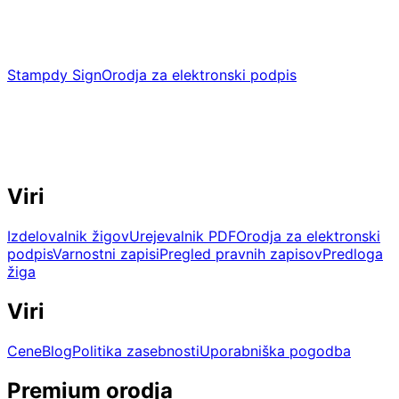
Stampdy Sign
Orodja za elektronski podpis
Orodja za elektronski podpis, povezana z
izdelovalnikom žigov Stampdy.
service@stampdy.com
Viri
Izdelovalnik žigov
Urejevalnik PDF
Orodja za elektronski
podpis
Varnostni zapisi
Pregled pravnih zapisov
Predloga
žiga
Viri
Cene
Blog
Politika zasebnosti
Uporabniška pogodba
Premium orodja