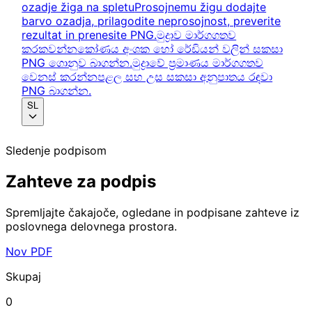
ozadje žiga na spletu
Prosojnemu žigu dodajte
barvo ozadja, prilagodite neprosojnost, preverite
rezultat in prenesite PNG.
මුද්‍රාව මාර්ගගතව
කරකවන්න
කෝණය අංශක හෝ රේඩියන් වලින් සකසා
PNG ගොනුව බාගන්න.
මුද්‍රාවේ ප්‍රමාණය මාර්ගගතව
වෙනස් කරන්න
පළල සහ උස සකසා අනුපාතය රඳවා
PNG බාගන්න.
SL
Sledenje podpisom
Zahteve za podpis
Spremljajte čakajoče, ogledane in podpisane zahteve iz
poslovnega delovnega prostora.
Nov PDF
Skupaj
0