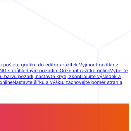
 pošlete grafiku do editoru razítek.
Vyjmout razítko z
 PNG s průhledným pozadím.
Oříznout razítko online
Vyberte
u barvu pozadí, nastavte krytí, zkontrolujte výsledek a
online
Nastavte šířku a výšku, zachovejte poměr stran a