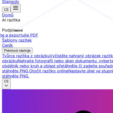
Stampdy
CS
Domů
AI razítka
Podpis
NOVÉ
jte a exportujte PDF
Šablony razítek
Ceník
Prémiové nástroje
Tvůrce razítka z obrázku
Vyčistěte nahraný obrázek razítk
obrázku
Nahrajte fotografii nebo sken dokumentu, vybert
obdélník nebo kruh a oblast přetáhněte či zadejte souřadn
stáhněte PNG.
Otočit razítko online
Nastavte úhel ve stupn
stáhněte PNG.
CS