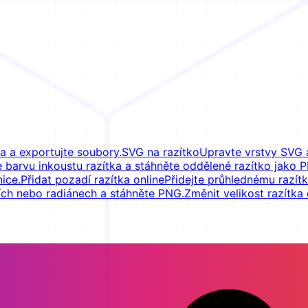
a a exportujte soubory.
SVG na razítko
Upravte vrstvy SVG a
e barvu inkoustu razítka a stáhněte oddělené razítko jako
ice.
Přidat pozadí razítka online
Přidejte průhlednému razítk
ích nebo radiánech a stáhněte PNG.
Změnit velikost razítka 