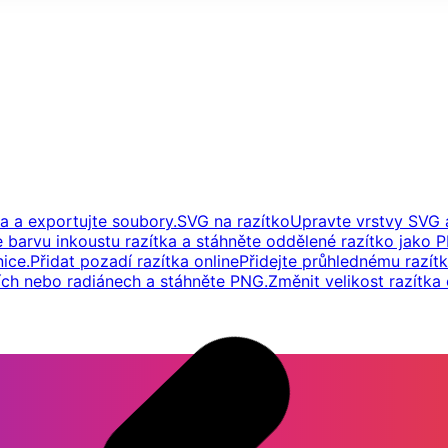
a a exportujte soubory.
SVG na razítko
Upravte vrstvy SVG a
e barvu inkoustu razítka a stáhněte oddělené razítko jako
ice.
Přidat pozadí razítka online
Přidejte průhlednému razítk
ích nebo radiánech a stáhněte PNG.
Změnit velikost razítka 