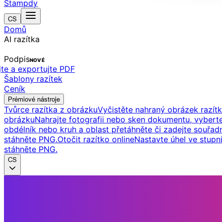
Stampdy
CS
Domů
AI razítka
Podpis
NOVÉ
jte a exportujte PDF
Šablony razítek
Ceník
Prémiové nástroje
Tvůrce razítka z obrázku
Vyčistěte nahraný obrázek razítk
obrázku
Nahrajte fotografii nebo sken dokumentu, vybert
obdélník nebo kruh a oblast přetáhněte či zadejte souřadn
stáhněte PNG.
Otočit razítko online
Nastavte úhel ve stupn
stáhněte PNG.
CS