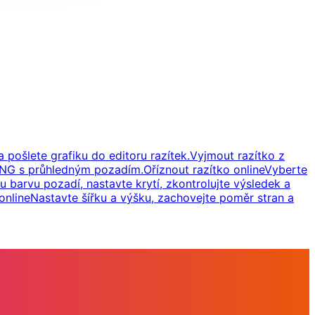
 pošlete grafiku do editoru razítek.
Vyjmout razítko z
 PNG s průhledným pozadím.
Oříznout razítko online
Vyberte
u barvu pozadí, nastavte krytí, zkontrolujte výsledek a
online
Nastavte šířku a výšku, zachovejte poměr stran a