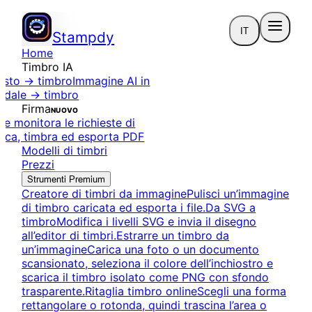
IT
Stampdy
Home
Timbro IA
esto → timbro
Immagine AI in
ndale → timbro
Firma
NUOVO
a e monitora le richieste di
ica, timbra ed esporta PDF
Modelli di timbri
Prezzi
Strumenti Premium
Creatore di timbri da immagine
Pulisci un’immagine
di timbro caricata ed esporta i file.
Da SVG a
timbro
Modifica i livelli SVG e invia il disegno
all’editor di timbri.
Estrarre un timbro da
un’immagine
Carica una foto o un documento
scansionato, seleziona il colore dell’inchiostro e
scarica il timbro isolato come PNG con sfondo
trasparente.
Ritaglia timbro online
Scegli una forma
rettangolare o rotonda, quindi trascina l’area o