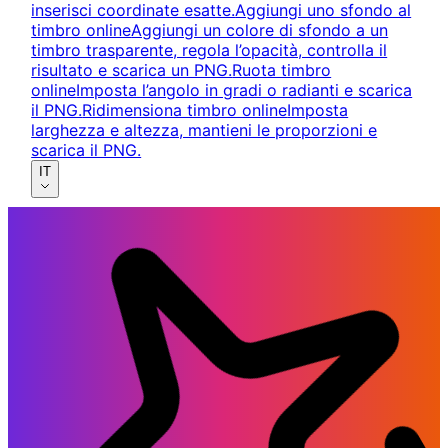
inserisci coordinate esatte.
Aggiungi uno sfondo al
timbro online
Aggiungi un colore di sfondo a un
timbro trasparente, regola l’opacità, controlla il
risultato e scarica un PNG.
Ruota timbro
online
Imposta l’angolo in gradi o radianti e scarica
il PNG.
Ridimensiona timbro online
Imposta
larghezza e altezza, mantieni le proporzioni e
scarica il PNG.
IT