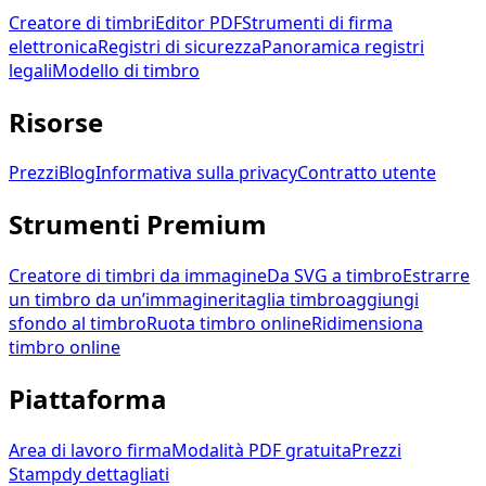
Creatore di timbri
Editor PDF
Strumenti di firma
elettronica
Registri di sicurezza
Panoramica registri
legali
Modello di timbro
Risorse
Prezzi
Blog
Informativa sulla privacy
Contratto utente
Strumenti Premium
Creatore di timbri da immagine
Da SVG a timbro
Estrarre
un timbro da un’immagine
ritaglia timbro
aggiungi
sfondo al timbro
Ruota timbro online
Ridimensiona
timbro online
Piattaforma
Area di lavoro firma
Modalità PDF gratuita
Prezzi
Stampdy dettagliati