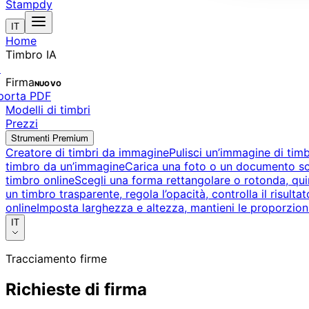
Stampdy
IT
Home
Timbro IA
o
Firma
NUOVO
sporta PDF
Modelli di timbri
Prezzi
Strumenti Premium
Creatore di timbri da immagine
Pulisci un’immagine di timb
timbro da un’immagine
Carica una foto o un documento sca
timbro online
Scegli una forma rettangolare o rotonda, quind
un timbro trasparente, regola l’opacità, controlla il risult
online
Imposta larghezza e altezza, mantieni le proporzioni
IT
Tracciamento firme
Richieste di firma