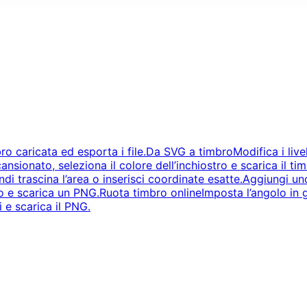
ro caricata ed esporta i file.
Da SVG a timbro
Modifica i live
nsionato, seleziona il colore dell’inchiostro e scarica il 
i trascina l’area o inserisci coordinate esatte.
Aggiungi uno
ato e scarica un PNG.
Ruota timbro online
Imposta l’angolo in g
 e scarica il PNG.