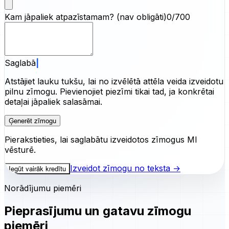
Kam jāpaliek atpazīstamam?
(nav obligāti)
0/700
Saglabā augšupielādētā attēla atpazīstamību
Atstājiet lauku tukšu, lai no izvēlētā attēla veida izveidotu
pilnu zīmogu. Pievienojiet piezīmi tikai tad, ja konkrētai
detaļai jāpaliek salasāmai.
Ģenerēt zīmogu
Pierakstieties, lai saglabātu izveidotos zīmogus MI
vēsturē.
Izveidot zīmogu no teksta →
Iegūt vairāk kredītu
Norādījumu piemēri
Pieprasījumu un gatavu zīmogu
piemēri