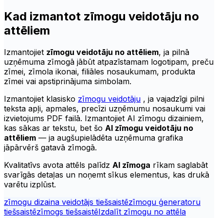
Kad izmantot zīmogu veidotāju no
attēliem
Izmantojiet
zīmogu veidotāju no attēliem
, ja pilnā
uzņēmuma zīmogā jābūt atpazīstamam logotipam, preču
zīmei, zīmola ikonai, filiāles nosaukumam, produkta
zīmei vai apstiprinājuma simbolam.
Izmantojiet klasisko
zīmogu veidotāju
, ja vajadzīgi pilni
teksta apļi, apmales, precīzi uzņēmumu nosaukumi vai
izvietojums PDF failā. Izmantojiet
AI zīmogu
dizainiem,
kas sākas ar tekstu, bet šo
AI zīmogu veidotāju no
attēliem
— ja augšupielādēta uzņēmuma grafika
jāpārvērš gatavā zīmogā.
Kvalitatīvs avota attēls palīdz
AI zīmoga
rīkam saglabāt
svarīgās detaļas un noņemt sīkus elementus, kas drukā
varētu izplūst.
zīmogu dizaina veidotājs tiešsaistē
zīmogu ģeneratoru
tiešsaistē
zīmogs tiešsaistē
Izdalīt zīmogu no attēla