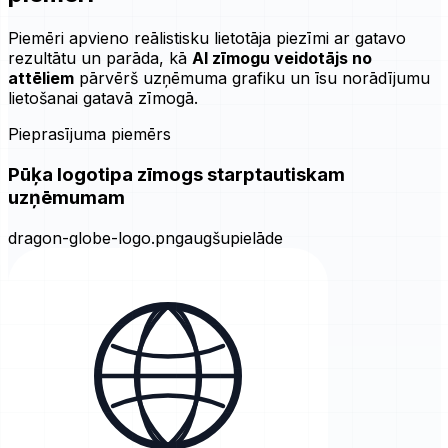
Piemēri apvieno reālistisku lietotāja piezīmi ar gatavo
rezultātu un parāda, kā
AI zīmogu veidotājs no
attēliem
pārvērš uzņēmuma grafiku un īsu norādījumu
lietošanai gatavā zīmogā.
Pieprasījuma piemērs
Pūķa logotipa zīmogs starptautiskam
uzņēmumam
dragon-globe-logo.png
augšupielāde