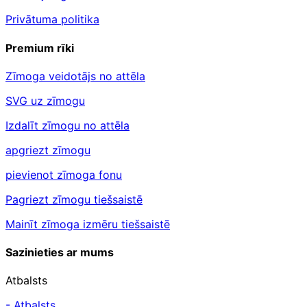
Privātuma politika
Premium rīki
Zīmoga veidotājs no attēla
SVG uz zīmogu
Izdalīt zīmogu no attēla
apgriezt zīmogu
pievienot zīmoga fonu
Pagriezt zīmogu tiešsaistē
Mainīt zīmoga izmēru tiešsaistē
Sazinieties ar mums
Atbalsts
- Atbalsts