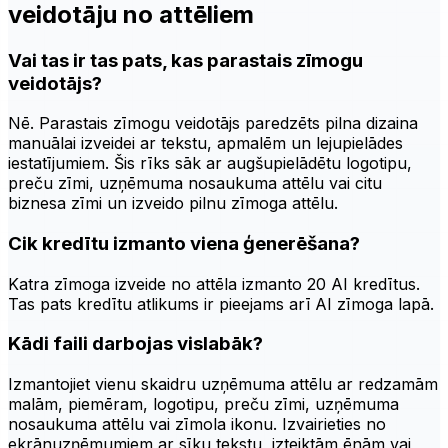
veidotāju no attēliem
Vai tas ir tas pats, kas parastais zīmogu
veidotājs?
Nē. Parastais zīmogu veidotājs paredzēts pilna dizaina
manuālai izveidei ar tekstu, apmalēm un lejupielādes
iestatījumiem. Šis rīks sāk ar augšupielādētu logotipu,
preču zīmi, uzņēmuma nosaukuma attēlu vai citu
biznesa zīmi un izveido pilnu zīmoga attēlu.
Cik kredītu izmanto viena ģenerēšana?
Katra zīmoga izveide no attēla izmanto 20 AI kredītus.
Tas pats kredītu atlikums ir pieejams arī AI zīmoga lapā.
Kādi faili darbojas vislabāk?
Izmantojiet vienu skaidru uzņēmuma attēlu ar redzamām
malām, piemēram, logotipu, preču zīmi, uzņēmuma
nosaukuma attēlu vai zīmola ikonu. Izvairieties no
ekrānuzņēmumiem ar sīku tekstu, izteiktām ēnām vai