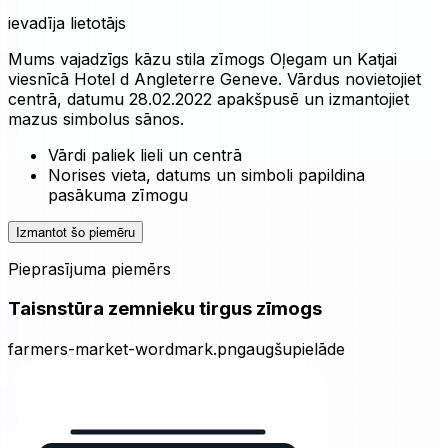
ievadīja lietotājs
Mums vajadzīgs kāzu stila zīmogs Oļegam un Katjai
viesnīcā Hotel d Angleterre Geneve. Vārdus novietojiet
centrā, datumu 28.02.2022 apakšpusē un izmantojiet
mazus simbolus sānos.
Vārdi paliek lieli un centrā
Norises vieta, datums un simboli papildina
pasākuma zīmogu
Izmantot šo piemēru
Pieprasījuma piemērs
Taisnstūra zemnieku tirgus zīmogs
farmers-market-wordmark.png
augšupielāde