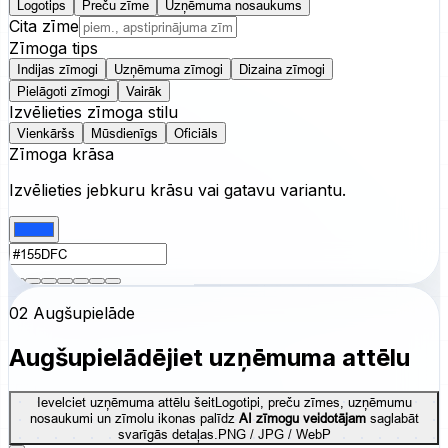
Logotips
Preču zīme
Uzņēmuma nosaukums
Cita zīme
Zīmoga tips
Indijas zīmogi
Uzņēmuma zīmogi
Dizaina zīmogi
Pielāgoti zīmogi
Vairāk
Izvēlieties zīmoga stilu
Vienkāršs
Mūsdienīgs
Oficiāls
Zīmoga krāsa
Izvēlieties jebkuru krāsu vai gatavu variantu.
02 Augšupielāde
Augšupielādējiet uzņēmuma attēlu
Ievelciet uzņēmuma attēlu šeit
Logotipi, preču zīmes, uzņēmumu
nosaukumi un zīmolu ikonas palīdz
AI zīmogu veidotājam
saglabāt
svarīgās detaļas.
PNG / JPG / WebP