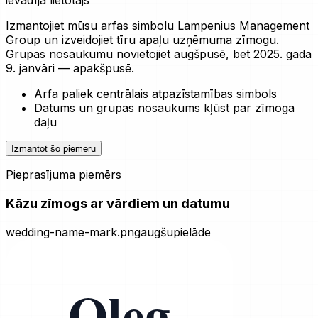
ievadīja lietotājs
Izmantojiet mūsu arfas simbolu Lampenius Management
Group un izveidojiet tīru apaļu uzņēmuma zīmogu.
Grupas nosaukumu novietojiet augšpusē, bet 2025. gada
9. janvāri — apakšpusē.
Arfa paliek centrālais atpazīstamības simbols
Datums un grupas nosaukums kļūst par zīmoga
daļu
Izmantot šo piemēru
Pieprasījuma piemērs
Kāzu zīmogs ar vārdiem un datumu
wedding-name-mark.png
augšupielāde