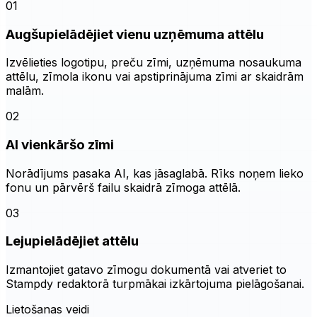
01
Augšupielādējiet vienu uzņēmuma attēlu
Izvēlieties logotipu, preču zīmi, uzņēmuma nosaukuma
attēlu, zīmola ikonu vai apstiprinājuma zīmi ar skaidrām
malām.
02
AI vienkāršo zīmi
Norādījums pasaka AI, kas jāsaglabā. Rīks noņem lieko
fonu un pārvērš failu skaidrā zīmoga attēlā.
03
Lejupielādējiet attēlu
Izmantojiet gatavo zīmogu dokumentā vai atveriet to
Stampdy redaktorā turpmākai izkārtojuma pielāgošanai.
Lietošanas veidi