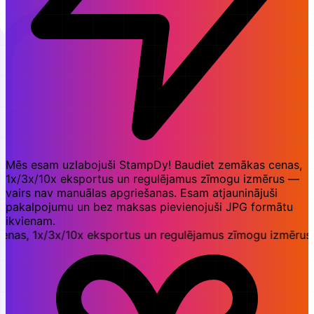
Mēs esam uzlabojuši StampDy! Baudiet zemākas cenas,
1x/3x/10x eksportus un regulējamus zīmogu izmērus —
vairs nav manuālas apgriešanas. Esam atjauninājuši
pakalpojumu un bez maksas pievienojuši JPG formātu
ikvienam.
 1x/3x/10x eksportus un regulējamus zīmogu izmērus — vai