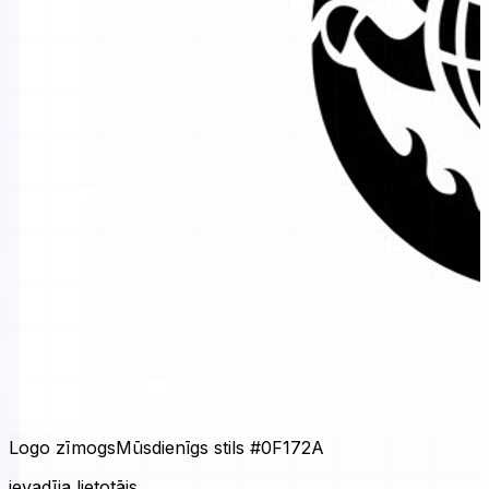
Logo zīmogs
Mūsdienīgs stils
#0F172A
ievadīja lietotājs