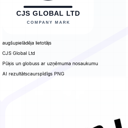
augšupielādēja lietotājs
CJS Global Ltd
Pūķis un globuss ar uzņēmuma nosaukumu
AI rezultāts
caurspīdīgs PNG