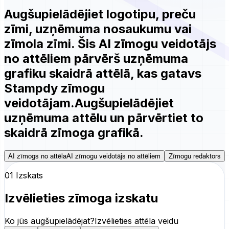
Augšupielādējiet logotipu, preču
zīmi, uzņēmuma nosaukumu vai
zīmola zīmi. Šis
AI zīmogu veidotājs
no attēliem
pārvērš uzņēmuma
grafiku skaidrā attēlā, kas gatavs
Stampdy
zīmogu
veidotājam
.
Augšupielādējiet
uzņēmuma attēlu un pārvērtiet to
skaidrā zīmoga grafikā.
AI zīmogs no attēla
AI zīmogu veidotājs no attēliem
Zīmogu redaktors
01 Izskats
Izvēlieties zīmoga izskatu
Ko jūs augšupielādējat?
Izvēlieties attēla veidu