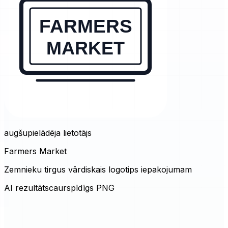
augšupielādēja lietotājs
Farmers Market
Zemnieku tirgus vārdiskais logotips iepakojumam
AI rezultāts
caurspīdīgs PNG