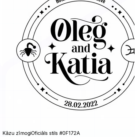
Kāzu zīmogi
Oficiāls stils
#0F172A