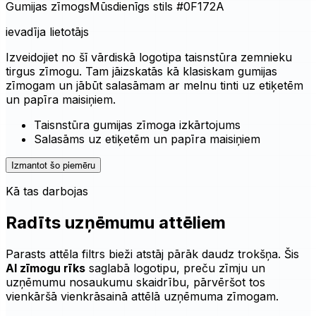
Gumijas zīmogs
Mūsdienīgs stils
#0F172A
ievadīja lietotājs
Izveidojiet no šī vārdiskā logotipa taisnstūra zemnieku
tirgus zīmogu. Tam jāizskatās kā klasiskam gumijas
zīmogam un jābūt salasāmam ar melnu tinti uz etiķetēm
un papīra maisiņiem.
Taisnstūra gumijas zīmoga izkārtojums
Salasāms uz etiķetēm un papīra maisiņiem
Izmantot šo piemēru
Kā tas darbojas
Radīts uzņēmumu attēliem
Parasts attēla filtrs bieži atstāj pārāk daudz trokšņa. Šis
AI zīmogu rīks
saglabā logotipu, preču zīmju un
uzņēmumu nosaukumu skaidrību, pārvēršot tos
vienkāršā vienkrāsainā attēlā uzņēmuma zīmogam.