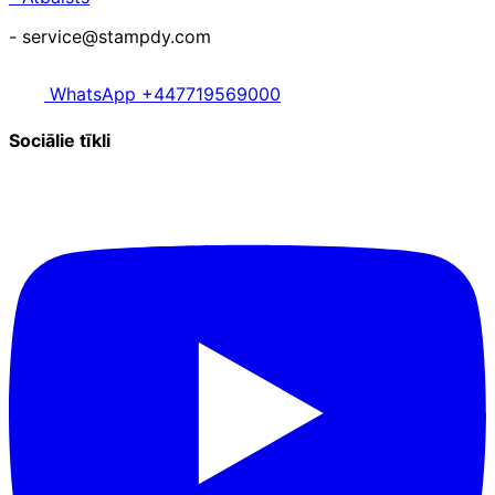
- service@stampdy.com
WhatsApp +447719569000
Sociālie tīkli