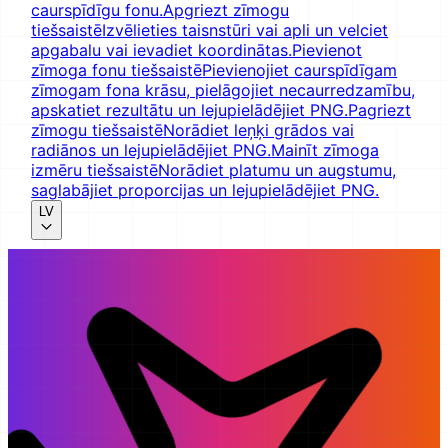
caurspīdīgu fonu.
Apgriezt zīmogu
tiešsaistē
Izvēlieties taisnstūri vai apli un velciet
apgabalu vai ievadiet koordinātas.
Pievienot
zīmoga fonu tiešsaistē
Pievienojiet caurspīdīgam
zīmogam fona krāsu, pielāgojiet necaurredzamību,
apskatiet rezultātu un lejupielādējiet PNG.
Pagriezt
zīmogu tiešsaistē
Norādiet leņķi grādos vai
radiānos un lejupielādējiet PNG.
Mainīt zīmoga
izmēru tiešsaistē
Norādiet platumu un augstumu,
saglabājiet proporcijas un lejupielādējiet PNG.
LV