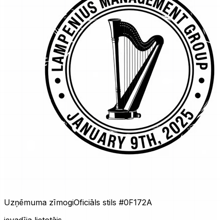
Uzņēmuma zīmogi
Oficiāls stils
#0F172A