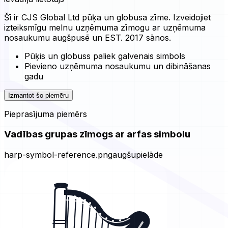
Šī ir CJS Global Ltd pūķa un globusa zīme. Izveidojiet
izteiksmīgu melnu uzņēmuma zīmogu ar uzņēmuma
nosaukumu augšpusē un EST. 2017 sānos.
Pūķis un globuss paliek galvenais simbols
Pievieno uzņēmuma nosaukumu un dibināšanas
gadu
Izmantot šo piemēru
Pieprasījuma piemērs
Vadības grupas zīmogs ar arfas simbolu
harp-symbol-reference.png
augšupielāde