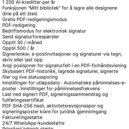
1 200 AI-kreditter per år
Funksjonen "Mitt bibliotek" for å lagre alle designene
dine på ett sted.
Gratis PDF-redigeringsmodus
PDF-redigering
Bedriftsmodus for elektronisk signatur
Send signaturforespørsler
Opptil 30 / måned
Opptil 500 / år
Signerlenker, e-postinvitasjoner og signaturer via tegn,
skriv eller last opp
Angi posisjoner for signaturfelt i en PDF-forhåndsvisning
Skybasert PDF-historikk, lagrede signaturer, signerte
filer og live statussporing
Innstillinger for utløpsdato · Automatiske påminnelses-e-
poster · Innstillinger for påminnelsesfrekvens
Last ned signert PDF, signeringssammendrag og
fullføringssertifikat
PDF SHA-256 hash, aktivitetsrevisjonsspor og
signeringsposter klare for juridisk gjennomgang
Faktureringsstøtte
24/7 WhatsApp-kundestøtte
Prioritert teknisk støtte