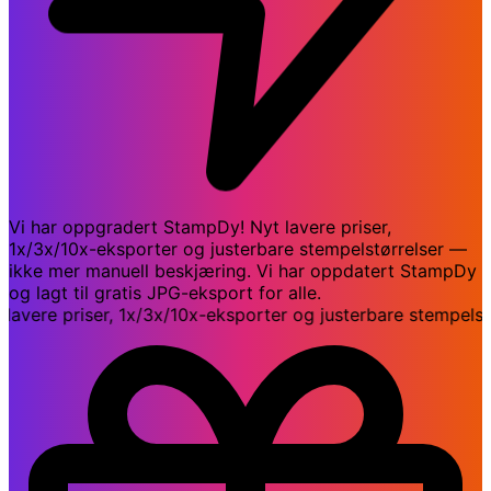
Vi har oppgradert StampDy! Nyt lavere priser,
1x/3x/10x-eksporter og justerbare stempelstørrelser —
ikke mer manuell beskjæring. Vi har oppdatert StampDy
og lagt til gratis JPG-eksport for alle.
ere priser, 1x/3x/10x-eksporter og justerbare stempelstør