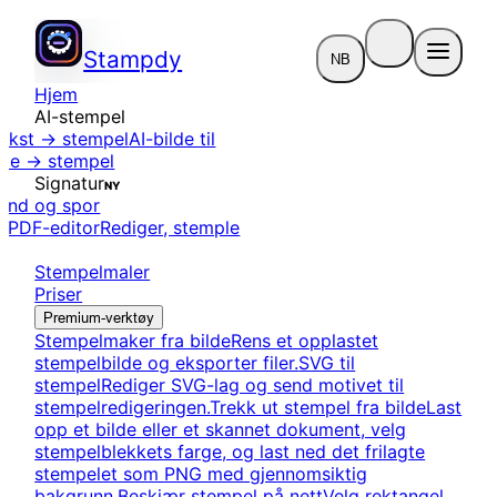
Stampdy
NB
Hjem
AI-stempel
tekst → stempel
AI-bilde til
ilde → stempel
Signatur
NY
end og spor
r
PDF-editor
Rediger, stemple
Stempelmaler
Priser
Premium-verktøy
Stempelmaker fra bilde
Rens et opplastet
stempelbilde og eksporter filer.
SVG til
stempel
Rediger SVG-lag og send motivet til
stempelredigeringen.
Trekk ut stempel fra bilde
Last
opp et bilde eller et skannet dokument, velg
stempelblekkets farge, og last ned det frilagte
stempelet som PNG med gjennomsiktig
bakgrunn.
Beskjær stempel på nett
Velg rektangel