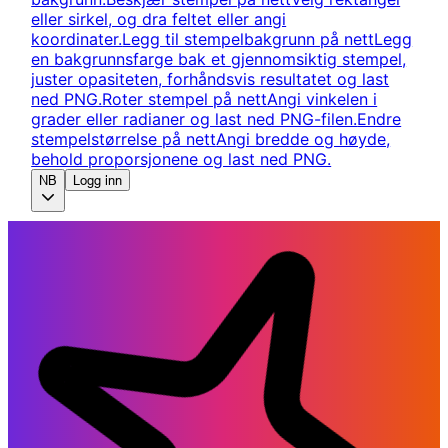
eller sirkel, og dra feltet eller angi
koordinater.
Legg til stempelbakgrunn på nett
Legg
en bakgrunnsfarge bak et gjennomsiktig stempel,
juster opasiteten, forhåndsvis resultatet og last
ned PNG.
Roter stempel på nett
Angi vinkelen i
grader eller radianer og last ned PNG-filen.
Endre
stempelstørrelse på nett
Angi bredde og høyde,
behold proporsjonene og last ned PNG.
NB
Logg inn