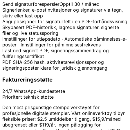
Send signaturforespørsler
Opptil 30 / måned
Signerlenker, e-postinvitasjoner og signaturer via tegn,
skriv eller last opp
Angi posisjoner for signaturfelt i en PDF-forhåndsvisning
Skybasert PDF-historikk, lagrede signaturer, signerte
filer og live statussporing
Innstillinger for utløpsdato · Automatiske påminnelses-e-
poster · Innstillinger for påminnelsesfrekvens
Last ned signert PDF, signeringssammendrag og
fullføringssertifikat
PDF SHA-256 hash, aktivitetsrevisjonsspor og
signeringsposter klare for juridisk gjennomgang
Faktureringsstøtte
24/7 WhatsApp-kundestøtte
Prioritert teknisk støtte
Den mest prisgunstige stempelverktøyet for
profesjonelle digitale stempler. Vårt onlineverktøy tilbyr
fleksible priser: $2.5 umiddelbar tilgang, $15,9/måned
ubegrenset eller $119/år. Ingen pålogging for