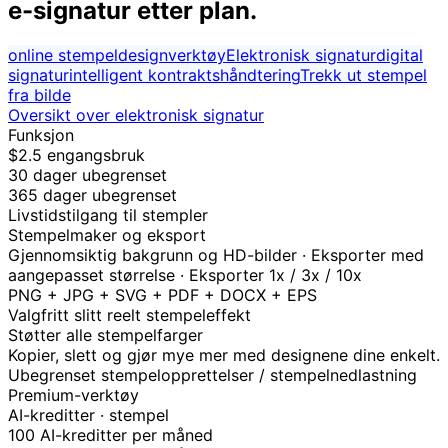
e-signatur etter plan.
online stempeldesignverktøy
Elektronisk signatur
digital
signatur
intelligent kontraktshåndtering
Trekk ut stempel
fra bilde
Oversikt over elektronisk signatur
Funksjon
$2.5 engangsbruk
30 dager ubegrenset
365 dager ubegrenset
Livstidstilgang til stempler
Stempelmaker og eksport
Gjennomsiktig bakgrunn og HD-bilder · Eksporter med
aangepasset størrelse · Eksporter 1x / 3x / 10x
PNG + JPG + SVG + PDF + DOCX + EPS
Valgfritt slitt reelt stempeleffekt
Støtter alle stempelfarger
Kopier, slett og gjør mye mer med designene dine enkelt.
Ubegrenset stempelopprettelser / stempelnedlastning
Premium-verktøy
AI-kreditter · stempel
100 AI-kreditter per måned