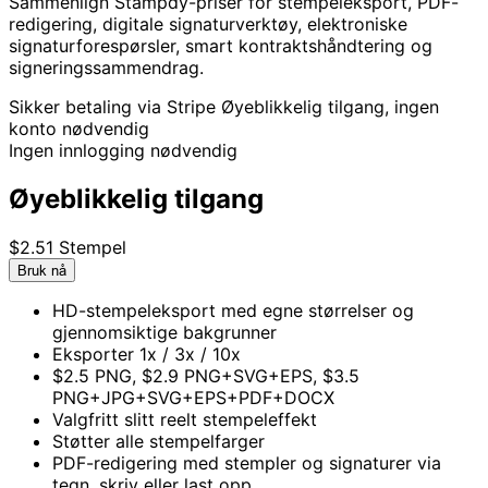
Sammenlign Stampdy-priser for stempeleksport, PDF-
redigering, digitale signaturverktøy, elektroniske
signaturforespørsler, smart kontraktshåndtering og
signeringssammendrag.
Sikker betaling via Stripe
Øyeblikkelig tilgang, ingen
konto nødvendig
Ingen innlogging nødvendig
Øyeblikkelig tilgang
$2.5
1 Stempel
Bruk nå
HD-stempeleksport med egne størrelser og
gjennomsiktige bakgrunner
Eksporter 1x / 3x / 10x
$2.5 PNG, $2.9 PNG+SVG+EPS, $3.5
PNG+JPG+SVG+EPS+PDF+DOCX
Valgfritt slitt reelt stempeleffekt
Støtter alle stempelfarger
PDF-redigering med stempler og signaturer via
tegn, skriv eller last opp