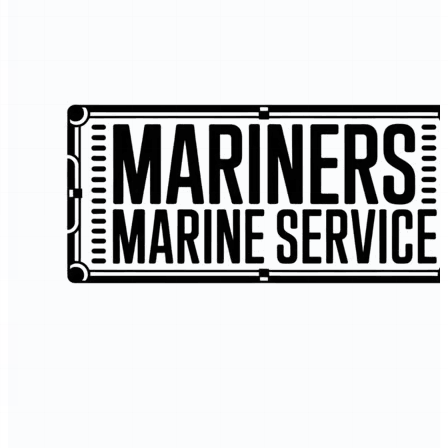
Gumová pečiatka
moderný štýl
#0F172A