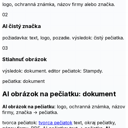
02
AI čistý značka
požiadavka: text, logo, pozadie. výsledok: čistý pečiatka.
03
Stiahnuť obrázok
výsledok: dokument. editor pečiatok: Stampdy.
pečiatka: dokument
AI obrázok na pečiatku: dokument
AI obrázok na pečiatku
: logo, ochranná známka, názov
firmy, značka → pečiatka.
tvorca pečiatok:
tvorca pečiatok
text, okraj pečiatky,
názov firmy, PDF.
AI pečiatka
: text → pečiatka.
AI