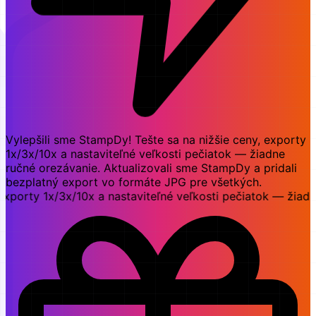
Vylepšili sme StampDy! Tešte sa na nižšie ceny, exporty
1x/3x/10x a nastaviteľné veľkosti pečiatok — žiadne
ručné orezávanie. Aktualizovali sme StampDy a pridali
bezplatný export vo formáte JPG pre všetkých.
ty 1x/3x/10x a nastaviteľné veľkosti pečiatok — žiadne ruč