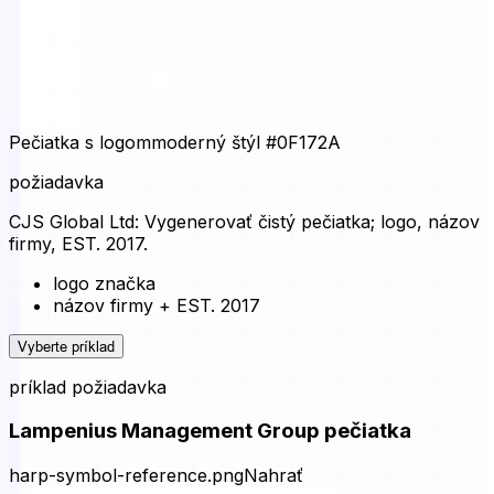
Pečiatka s logom
moderný štýl
#0F172A
požiadavka
CJS Global Ltd: Vygenerovať čistý pečiatka; logo, názov
firmy, EST. 2017.
logo značka
názov firmy + EST. 2017
Vyberte príklad
príklad požiadavka
Lampenius Management Group pečiatka
harp-symbol-reference.png
Nahrať