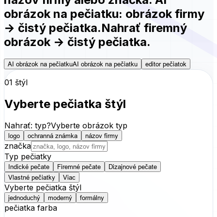
obrázok na pečiatku
: obrázok firmy
→ čistý pečiatka.
Nahrať firemný
obrázok → čistý pečiatka.
AI obrázok na pečiatku
AI obrázok na pečiatku
editor pečiatok
01 štýl
Vyberte pečiatka štýl
Nahrať: typ?
Vyberte obrázok typ
logo
ochranná známka
názov firmy
značka
Typ pečiatky
Indické pečate
Firemné pečate
Dizajnové pečate
Vlastné pečiatky
Viac
Vyberte pečiatka štýl
jednoduchý
moderný
formálny
pečiatka farba