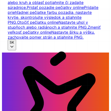
alebo kruh a oblasť potiahnite či zadajte
súradnice.
Pridať pozadie pečiatky online
Pridajte
priehľadnej pečiatke farbu pozadia, nastavte
krytie, skontrolujte výsledok a stiahnite
PNG.
Otočiť pečiatku online
Nastavte uhol v
stupňoch alebo radiánoch a stiahnite PNG.
Zmeniť
veľkosť pečiatky online
Nastavte šírku a výšku,
zachovajte pomer strán a stiahnite PNG.
SK