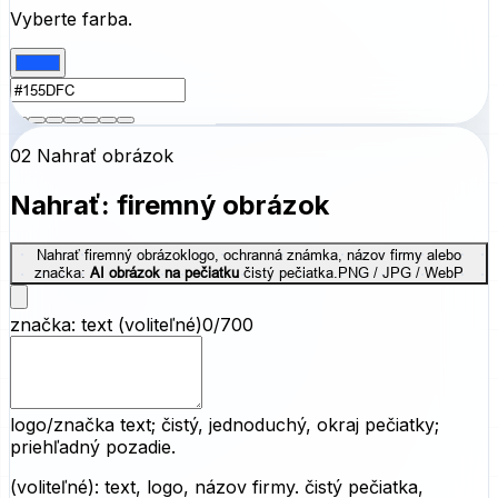
Vyberte farba.
02 Nahrať obrázok
Nahrať: firemný obrázok
Nahrať firemný obrázok
logo, ochranná známka, názov firmy alebo
značka:
AI obrázok na pečiatku
čistý pečiatka.
PNG / JPG / WebP
značka: text
(voliteľné)
0/700
logo/značk
(voliteľné): text, logo, názov firmy. čistý pečiatka,
priehľadný pozadie.