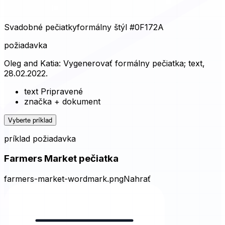
Svadobné pečiatky
formálny štýl
#0F172A
požiadavka
Oleg and Katia: Vygenerovať formálny pečiatka; text,
28.02.2022.
text Pripravené
značka + dokument
Vyberte príklad
príklad požiadavka
Farmers Market pečiatka
farmers-market-wordmark.png
Nahrať