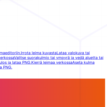
maeditoriin.
Irrota leima kuvasta
Lataa valokuva tai
verkossa
Valitse suorakulmio tai ympyrä ja vedä aluetta tai
ulos ja lataa PNG.
Kierrä leimaa verkossa
Aseta kulma
aa PNG.