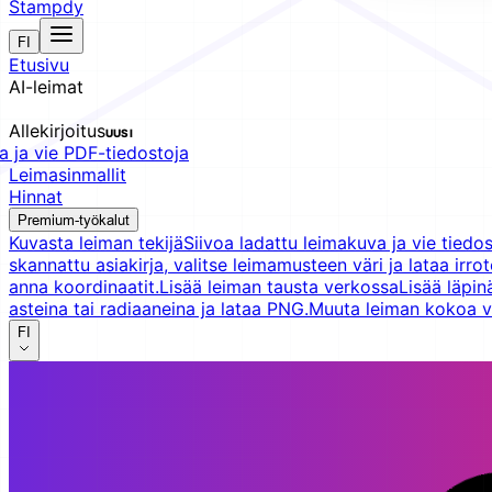
Stampdy
FI
Etusivu
AI-leimat
Allekirjoitus
UUSI
 ja vie PDF-tiedostoja
Leimasinmallit
Hinnat
Premium-työkalut
Kuvasta leiman tekijä
Siivoa ladattu leimakuva ja vie tiedos
skannattu asiakirja, valitse leimamusteen väri ja lataa irr
anna koordinaatit.
Lisää leiman tausta verkossa
Lisää läpin
asteina tai radiaaneina ja lataa PNG.
Muuta leiman kokoa 
FI