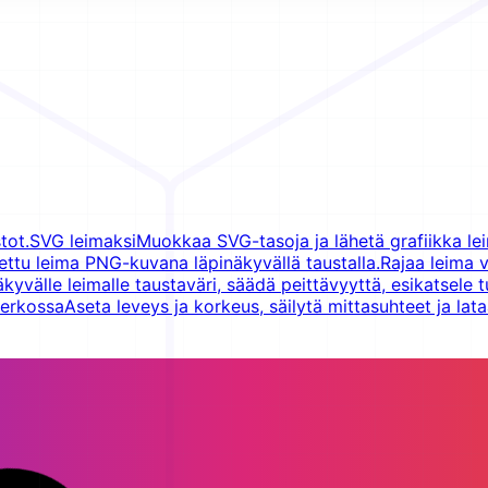
tot.
SVG leimaksi
Muokkaa SVG-tasoja ja lähetä grafiikka lei
otettu leima PNG-kuvana läpinäkyvällä taustalla.
Rajaa leima 
äkyvälle leimalle taustaväri, säädä peittävyyttä, esikatsele t
verkossa
Aseta leveys ja korkeus, säilytä mittasuhteet ja lat