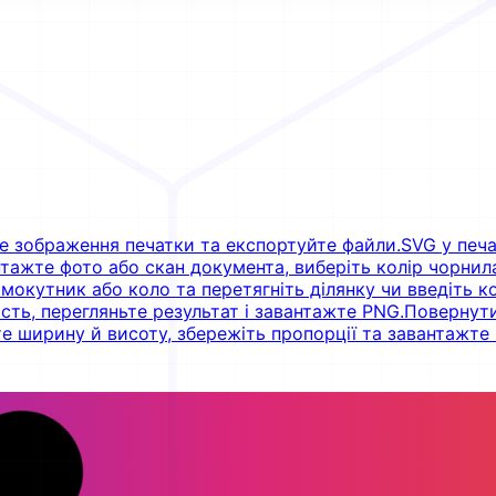
е зображення печатки та експортуйте файли.
SVG у печ
тажте фото або скан документа, виберіть колір чорнил
мокутник або коло та перетягніть ділянку чи введіть к
сть, перегляньте результат і завантажте PNG.
Повернути
е ширину й висоту, збережіть пропорції та завантажте