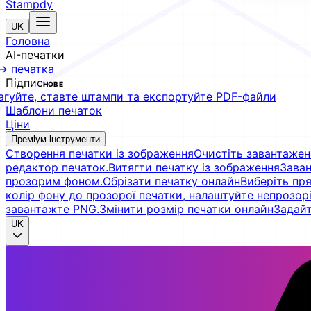
Stampdy
UK
Головна
AI-печатки
→ печатка
Підпис
НОВЕ
агуйте, ставте штампи та експортуйте PDF-файли
Шаблони печаток
Ціни
Преміум-інструменти
Створення печатки із зображення
Очистіть завантажен
редактор печаток.
Витягти печатку із зображення
Заван
прозорим фоном.
Обрізати печатку онлайн
Виберіть пря
колір фону до прозорої печатки, налаштуйте непрозорі
завантажте PNG.
Змінити розмір печатки онлайн
Задайт
UK