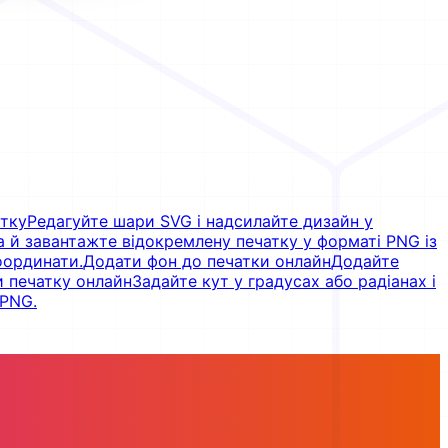
атку
Редагуйте шари SVG і надсилайте дизайн у
а й завантажте відокремлену печатку у форматі PNG із
оординати.
Додати фон до печатки онлайн
Додайте
 печатку онлайн
Задайте кут у градусах або радіанах і
 PNG.