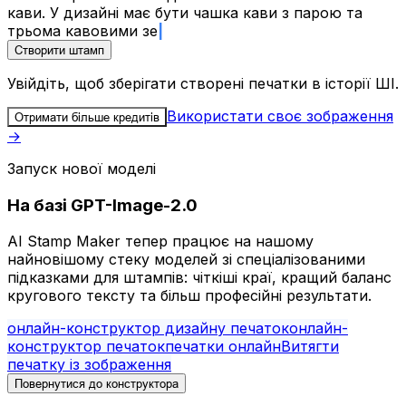
кави. У дизайні має бути чашка кави з парою та
трьома кавовими зернами всередин
Створити штамп
Увійдіть, щоб зберігати створені печатки в історії ШІ.
Використати своє зображення
Отримати більше кредитів
→
Запуск нової моделі
На базі GPT-Image-2.0
AI Stamp Maker тепер працює на нашому
найновішому стеку моделей зі спеціалізованими
підказками для штампів: чіткіші краї, кращий баланс
кругового тексту та більш професійні результати.
онлайн-конструктор дизайну печаток
онлайн-
конструктор печаток
печатки онлайн
Витягти
печатку із зображення
Повернутися до конструктора