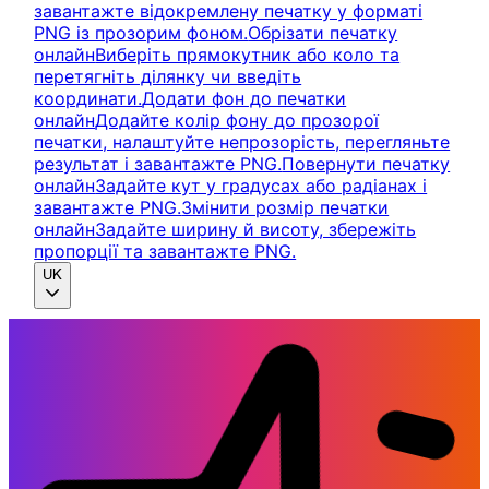
завантажте відокремлену печатку у форматі
PNG із прозорим фоном.
Обрізати печатку
онлайн
Виберіть прямокутник або коло та
перетягніть ділянку чи введіть
координати.
Додати фон до печатки
онлайн
Додайте колір фону до прозорої
печатки, налаштуйте непрозорість, перегляньте
результат і завантажте PNG.
Повернути печатку
онлайн
Задайте кут у градусах або радіанах і
завантажте PNG.
Змінити розмір печатки
онлайн
Задайте ширину й висоту, збережіть
пропорції та завантажте PNG.
UK