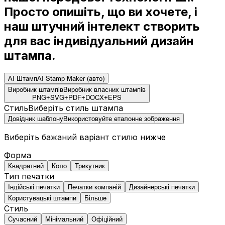
Просто опишіть, що ви хочете, і
наш штучний інтелект створить
для вас індивідуальний дизайн
штампа.
AI Штамп
AI Stamp Maker (авто)
Виробник штампів
Виробник власних штампів
PNG
+
SVG
+
PDF
+
DOCX
+
EPS
Стиль
Виберіть стиль штампа
Довідник шаблону
Використовуйте еталонне зображення
Виберіть бажаний варіант стилю нижче
Форма
Квадратний
Коло
Трикутник
Тип печатки
Індійські печатки
Печатки компаній
Дизайнерські печатки
Користувацькі штампи
Більше
Стиль
Сучасний
Мінімальний
Офіційний