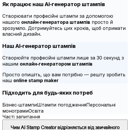
Як працює наш AI‑генератор штампів
Створювати професійні штампи за допомогою
нашого
онлайн‑генератора штампів
просто й
зрозуміло. Дотримуйтесь цих кроків, щоб отримати
власний дизайн.
Наш AI‑генератор штампів
Створюйте професійні штампи лише за 30 секунд з
нашим
онлайн‑генератором штампів
Просто опишіть, що вам потрібно — решту зробить
наш
online stamp maker
Підходить для будь‑яких потреб
Бізнес‑штампи
Штампи погодження
Персональні
монограми
Освіта
Часті запитання
Чим AI Stamp Creator відрізняється від звичайного