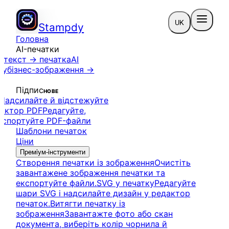
UK
Stampdy
Головна
AI-печатки
к
текст → печатка
AI
ку
бізнес-зображення →
Підпис
НОВЕ
Надсилайте й відстежуйте
актор PDF
Редагуйте,
кспортуйте PDF-файли
Шаблони печаток
Ціни
Преміум-інструменти
Створення печатки із зображення
Очистіть
завантажене зображення печатки та
експортуйте файли.
SVG у печатку
Редагуйте
шари SVG і надсилайте дизайн у редактор
печаток.
Витягти печатку із
зображення
Завантажте фото або скан
документа, виберіть колір чорнила й