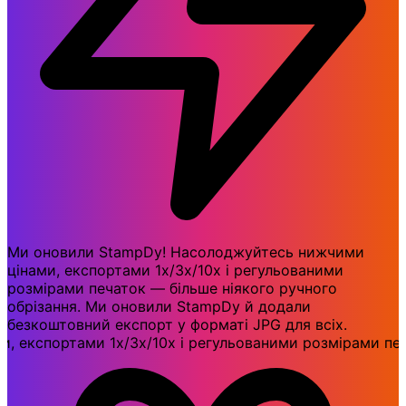
Ми оновили StampDy! Насолоджуйтесь нижчими
цінами, експортами 1x/3x/10x і регульованими
розмірами печаток — більше ніякого ручного
обрізання. Ми оновили StampDy й додали
безкоштовний експорт у форматі JPG для всіх.
портами 1x/3x/10x і регульованими розмірами печаток 