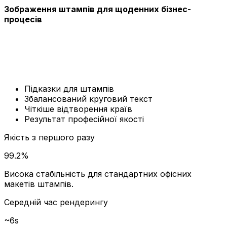
Зображення штампів для щоденних бізнес-
процесів
Ми додали спеціальний шар підказок для печаток і
штампів, щоб згенеровані результати виглядали
офіційніше та практичніше для договорів, рахунків-
фактур, HR, нотаріусів та перевірки документів.
Підказки для штампів
Збалансований круговий текст
Чіткіше відтворення країв
Результат професійної якості
Якість з першого разу
99.2%
Висока стабільність для стандартних офісних
макетів штампів.
Середній час рендерингу
~6s