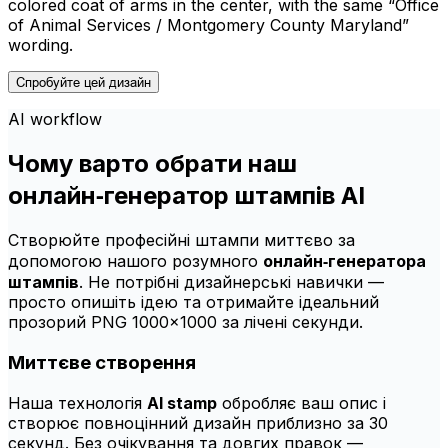
colored coat of arms in the center, with the same “Office
of Animal Services / Montgomery County Maryland”
wording.
Спробуйте цей дизайн
AI workflow
Чому варто обрати наш
онлайн‑генератор штампів AI
Створюйте професійні штампи миттєво за
допомогою нашого розумного
онлайн‑генератора
штампів
. Не потрібні дизайнерські навички —
просто опишіть ідею та отримайте ідеальний
прозорий PNG 1000×1000 за лічені секунди.
Миттєве створення
Наша технологія
AI stamp
обробляє ваш опис і
створює повноцінний дизайн приблизно за 30
секунд. Без очікування та довгих правок —