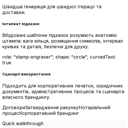
Швидша генерація для швидкої ітерації та
доставки.
Інтелект підказок
Вбудовані шаблони підказок розуміють анатомію
штампа: вага кільця, розміщення символів, інтервал
кривих та деталі, безпечні для друку.
role: "stamp-engraver", shape: "circle", curvedText:
true
Сценарії використання
Підходить для корпоративних печаток, юридичних
документів, адміністративних процесів та сценаріїв
власного брендингу.
Договори
Затвердження рахунку
Нотаріальний
процес
Корпоративний брендинг
Quick walkthrough