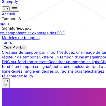
Stampdy
FR
Accueil
Tampon IA
ampon
Signature
NOUVEAU
iez, tamponnez et exportez des PDF
Modèles de tampons
Tarifs
Outils Premium
Créateur de tampon par import
Nettoyez une image de tam
l’éditeur de tampons.
Extraire un tampon d’une image
Impor
PNG sur fond transparent.
Recadrer un tampon en ligne
Cho
fond à un tampon en ligne
Ajoutez une couleur de fond à u
ligne
Réglez l’angle en degrés ou radians puis téléchargez
téléchargez le PNG.
FR