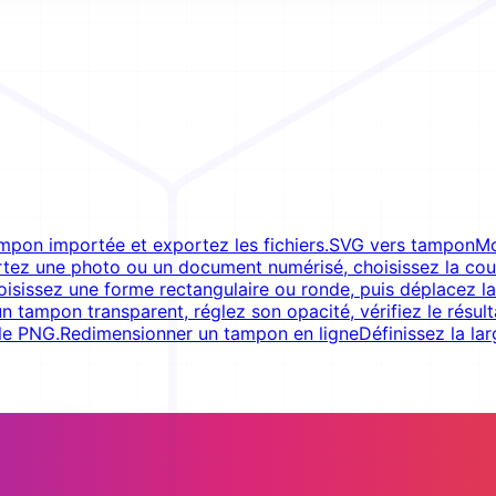
pon importée et exportez les fichiers.
SVG vers tampon
Mo
tez une photo ou un document numérisé, choisissez la coule
isissez une forme rectangulaire ou ronde, puis déplacez l
n tampon transparent, réglez son opacité, vérifiez le résul
 le PNG.
Redimensionner un tampon en ligne
Définissez la la